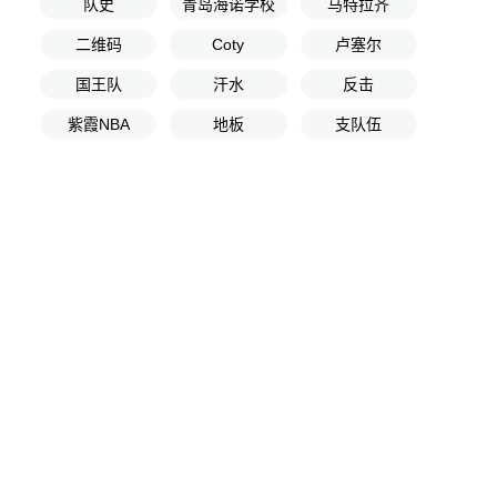
队史
青岛海诺学校
马特拉齐
二维码
Coty
卢塞尔
国王队
汗水
反击
紫霞NBA
地板
支队伍