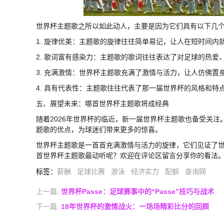
世界杯主题歌之所以如此动人，主要是因为它们具有以下几
1. 旋律优美：主题歌的旋律往往简单易记，让人在短时间内
2. 歌词富有感染力：主题歌的歌词往往表达了对足球的热爱
3. 充满激情：世界杯主题歌充满了激情与活力，让人仿佛置
4. 具有代表性：主题歌往往代表了那一届世界杯的风格和特
五、展望未来：哪首世界杯主题歌将成经典
随着2026年世界杯的临近，新一届世界杯主题歌也备受关
题歌的优点，为球迷们带来更多的惊喜。
世界杯主题歌是一首首充满激情与活力的旋律，它们见证了
首世界杯主题歌最动听呢？欢迎在评论区留言分享你的看法
标签
：
薪酬
足球比赛
游泳
经济实力
配额
查询网
上一篇:
世界杯Passe：足球赛事中的“Passe”技巧与战术
下一篇:
18年世界杯的激情战火：一场场精彩比分的回顾