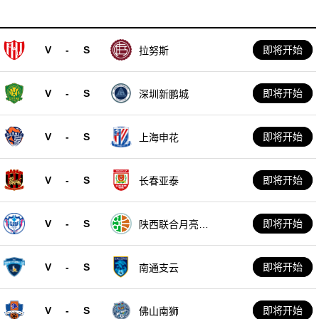
V
-
S
即将开始
拉努斯
V
-
S
即将开始
深圳新鹏城
V
-
S
即将开始
上海申花
V
-
S
即将开始
长春亚泰
V
-
S
即将开始
陕西联合月亮泊
队
V
-
S
即将开始
南通支云
V
-
S
即将开始
佛山南狮