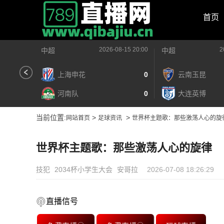
首页
2026-08-15 20:00
2
中超
中超
上海申花
0
云南玉昆
河南队
0
大连英博
当前位置:
>
>
网站首页
足球资讯
世界杯主题歌：那些激荡人心的旋
世界杯主题歌：那些激荡人心的旋律
技犯
2034杯小学生大会
安哥拉
2026-07-08 18:26:29
直播信号