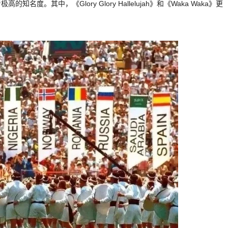
其中，《Glory Glory Hallelujah》和《Waka Waka》更