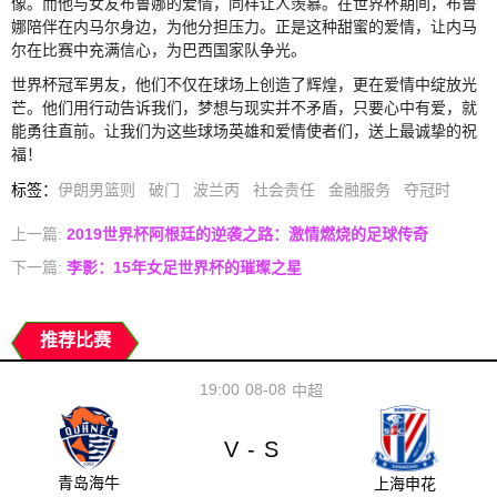
像。而他与女友布鲁娜的爱情，同样让人羡慕。在世界杯期间，布鲁
娜陪伴在内马尔身边，为他分担压力。正是这种甜蜜的爱情，让内马
尔在比赛中充满信心，为巴西国家队争光。
世界杯冠军男友，他们不仅在球场上创造了辉煌，更在爱情中绽放光
芒。他们用行动告诉我们，梦想与现实并不矛盾，只要心中有爱，就
能勇往直前。让我们为这些球场英雄和爱情使者们，送上最诚挚的祝
福！
标签
：
伊朗男篮则
破门
波兰丙
社会责任
金融服务
夺冠时
上一篇:
2019世界杯阿根廷的逆袭之路：激情燃烧的足球传奇
下一篇:
李影：15年女足世界杯的璀璨之星
推荐比赛
19:00
08-08
中超
V
S
-
青岛海牛
上海申花