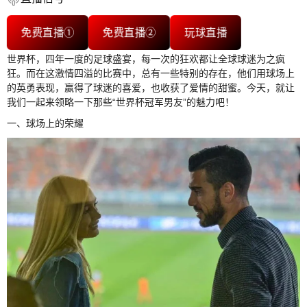
免费直播①
免费直播②
玩球直播
世界杯，四年一度的足球盛宴，每一次的狂欢都让全球球迷为之疯
狂。而在这激情四溢的比赛中，总有一些特别的存在，他们用球场上
的英勇表现，赢得了球迷的喜爱，也收获了爱情的甜蜜。今天，就让
我们一起来领略一下那些“世界杯冠军男友”的魅力吧！
一、球场上的荣耀