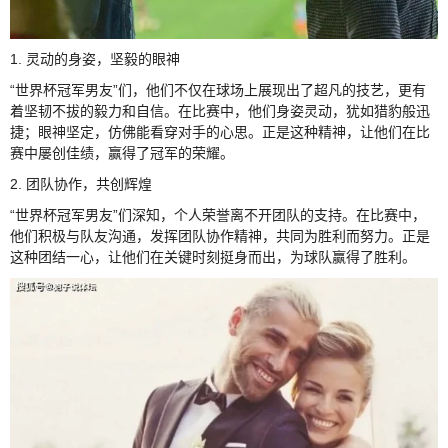
1. 灵动的身姿，坚毅的眼神
“世界杯冠军男友”们，他们不仅在球场上展现出了超凡的技艺，更有
着坚韧不拔的毅力和自信。在比赛中，他们身姿灵动，犹如猎豹般迅
捷；眼神坚定，仿佛能看穿对手的心思。正是这种精神，让他们在比
赛中屡创佳绩，赢得了冠军的荣耀。
2. 团队协作，共创辉煌
“世界杯冠军男友”们深知，个人荣誉离不开团队的支持。在比赛中，
他们积极与队友沟通，发挥团队协作精神，共同为胜利而努力。正是
这种团结一心，让他们在关键时刻挺身而出，为球队赢得了胜利。