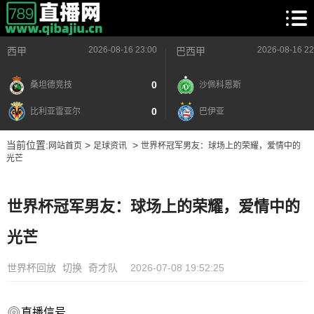
2026-08-16 23:00
2026-08-16 22
西甲
巴西甲
0
桑坦德竞技
沙佩科恩斯
0
比利亚雷亚尔
巴伊亚
当前位置:
>
>
网站首页
足球资讯
世界杯冠军男友：球场上的荣耀，爱情中的
光芒
世界杯冠军男友：球场上的荣耀，爱情中的
光芒
世界杯回放
切换
奇才队
2026-07-08 19:52:25
直播信号