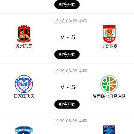
即将开始
19:00
08-08
中甲
V
S
-
苏州东吴
长春亚泰
即将开始
19:30
08-08
中甲
V
S
-
石家庄功夫
陕西联合月亮泊队
即将开始
19:30
08-08
中甲