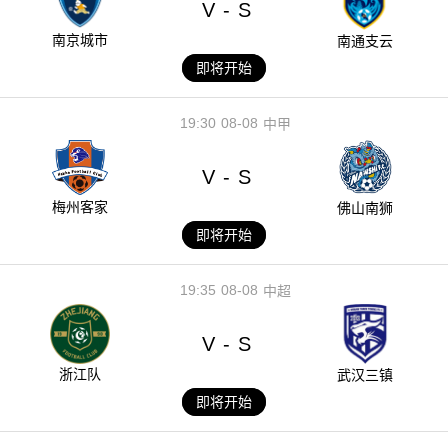
V
S
-
南京城市
南通支云
即将开始
19:30
08-08
中甲
V
S
-
梅州客家
佛山南狮
即将开始
19:35
08-08
中超
V
S
-
浙江队
武汉三镇
即将开始