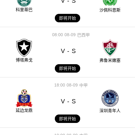
V
S
-
科里蒂巴
沙佩科恩斯
即将开始
08:00
08-09
巴西甲
V
S
-
博塔弗戈
弗鲁米嫩塞
即将开始
18:00
08-09
中甲
V
S
-
延边龙鼎
深圳青年人
即将开始