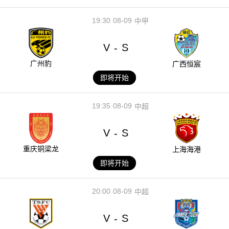
19:30
08-09
中甲
V
S
-
广州豹
广西恒宸
即将开始
19:35
08-09
中超
V
S
-
重庆铜梁龙
上海海港
即将开始
20:00
08-09
中超
V
S
-