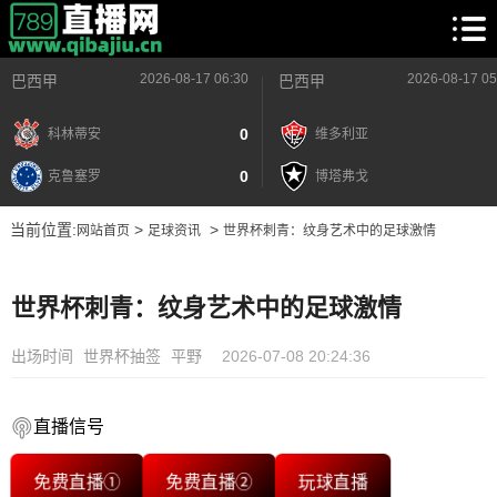
2026-08-17 06:30
2026-08-17 05
巴西甲
巴西甲
0
科林蒂安
维多利亚
0
克鲁塞罗
博塔弗戈
当前位置:
>
>
网站首页
足球资讯
世界杯刺青：纹身艺术中的足球激情
世界杯刺青：纹身艺术中的足球激情
出场时间
世界杯抽签
平野
2026-07-08 20:24:36
直播信号
免费直播①
免费直播②
玩球直播