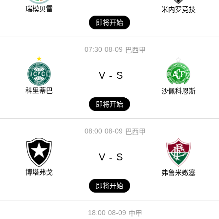
瑞模贝雷
米内罗竞技
即将开始
07:30
08-09
巴西甲
V
S
-
科里蒂巴
沙佩科恩斯
即将开始
08:00
08-09
巴西甲
V
S
-
博塔弗戈
弗鲁米嫩塞
即将开始
18:00
08-09
中甲