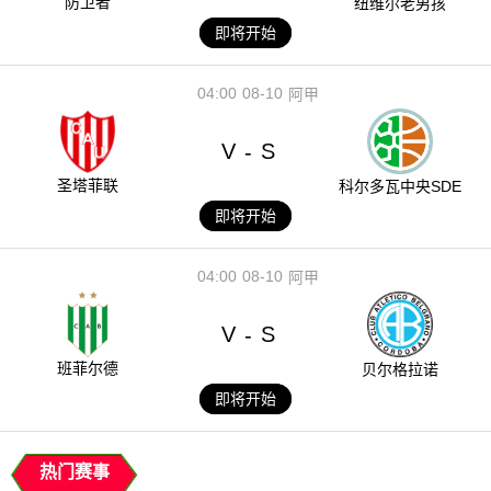
防卫者
纽维尔老男孩
即将开始
04:00
08-10
阿甲
V
S
-
圣塔菲联
科尔多瓦中央SDE
即将开始
04:00
08-10
阿甲
V
S
-
班菲尔德
贝尔格拉诺
即将开始
热门赛事