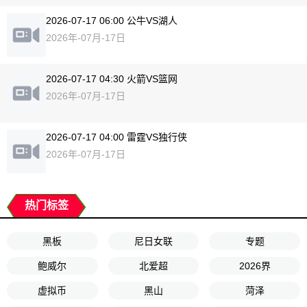
2026-07-17 06:00 公牛VS湖人
2026年-07月-17日
2026-07-17 04:30 火箭VS篮网
2026年-07月-17日
2026-07-17 04:00 雷霆VS独行侠
2026年-07月-17日
热门标签
黑板
尼日女联
专题
鲍威尔
北爱超
2026界
虚拟币
黑山
菏泽