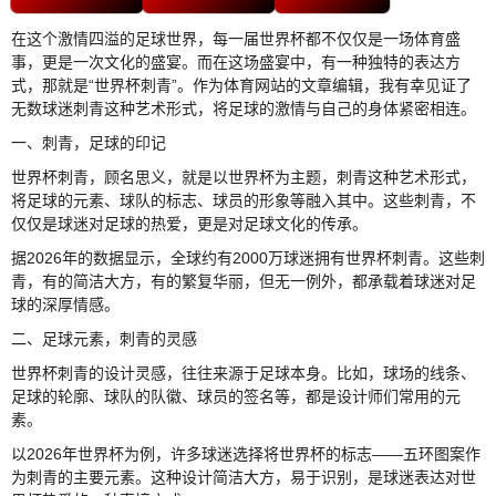
在这个激情四溢的足球世界，每一届世界杯都不仅仅是一场体育盛
事，更是一次文化的盛宴。而在这场盛宴中，有一种独特的表达方
式，那就是“世界杯刺青”。作为体育网站的文章编辑，我有幸见证了
无数球迷刺青这种艺术形式，将足球的激情与自己的身体紧密相连。
一、刺青，足球的印记
世界杯刺青，顾名思义，就是以世界杯为主题，刺青这种艺术形式，
将足球的元素、球队的标志、球员的形象等融入其中。这些刺青，不
仅仅是球迷对足球的热爱，更是对足球文化的传承。
据2026年的数据显示，全球约有2000万球迷拥有世界杯刺青。这些刺
青，有的简洁大方，有的繁复华丽，但无一例外，都承载着球迷对足
球的深厚情感。
二、足球元素，刺青的灵感
世界杯刺青的设计灵感，往往来源于足球本身。比如，球场的线条、
足球的轮廓、球队的队徽、球员的签名等，都是设计师们常用的元
素。
以2026年世界杯为例，许多球迷选择将世界杯的标志——五环图案作
为刺青的主要元素。这种设计简洁大方，易于识别，是球迷表达对世