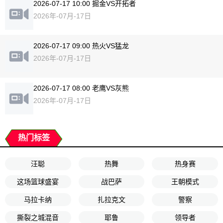
2026-07-17 10:00 掘金VS开拓者
2026年-07月-17日
2026-07-17 09:00 热火VS猛龙
2026年-07月-17日
2026-07-17 08:00 老鹰VS灰熊
2026年-07月-17日
热门标签
汪聪
热舞
热身赛
这场篮球盛宴
战巴萨
王朝模式
马拉卡纳
扎拉克文
警察
撕裂之城混音
耶鲁
领导者