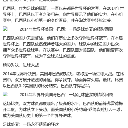
巴西队，作为足球的摇篮，一直以来都是世界杯的常客。在2014年世
界杯上，巴西队以王者之姿归来，向世界展示了他们的实力。在小组
赛中，巴西队以小组第一的身份晋级，并在淘汰赛中轻松过关。
巴西队的实力无需赘述，他们在历史上多次夺得世界杯冠军。在本届
世界杯上，巴西队依然保持着强大的实力。球队中的球员实力出众，
拥有众多世界级球星。在决赛中，巴西队面对美国队，他们能否再次
夺得世界杯冠军，成为了全球关注的焦点。
精彩对决：进球大战
2014年世界杯决赛，美国与巴西的对决，堪称是一场进球大战。在比
赛中，双方展开激烈的角逐，你争我夺，场面异常火爆。最终，比赛
以巴西队3-2美国队的比分结束，巴西队夺得冠军。
这场比赛，双方球员都展现出了极高的水平。巴西队的前锋弗雷德梅
开二度，为球队立下头功。而美国队的小将约翰·乔纳森则打入一球，
成为美国队历史上的第一个世界杯进球。
足球盛宴：一场永不落幕的狂欢