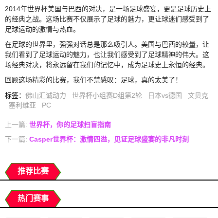
2014年世界杯美国与巴西的对决，是一场足球盛宴，更是足球历史上
的经典之战。这场比赛不仅展示了足球的魅力，更让球迷们感受到了
足球运动的激情与热血。
在足球的世界里，强强对话总是那么吸引人。美国与巴西的较量，让
我们看到了足球运动的魅力，也让我们感受到了足球精神的伟大。这
场经典对决，将永远留在我们的记忆中，成为足球史上永恒的经典。
回顾这场精彩的比赛，我们不禁感叹：足球，真的太美了！
标签
：
佛山汇诚动力
世界杯小组赛D组第2轮
日本vs德国
文贝克
塞利维亚
PC
上一篇:
世界杯，你的足球扫盲指南
下一篇:
Casper世界杯：激情四溢，见证足球盛宴的非凡时刻
推荐比赛
热门赛事