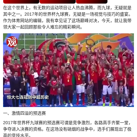
在这个世界上，有无数的运动项目让人热血沸腾，而九球，无疑就是
其中之一。2017年的世界杯九球赛，无疑是一场视觉与技巧的盛宴。
作为体育网站的编辑，我有幸见证了这场巅峰对决，今天，就让我带
领大家一起回顾那些令人难忘的精彩瞬间。
一、激情四溢的预选赛
2017年世界杯九球赛的预选赛可谓是竞争激烈，各路高手齐聚一堂，
争夺进入决赛的资格。在这场没有硝烟的战争中，选手们展现出了极
高的竞技水平。