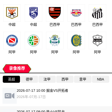
中超
中超
巴西甲
巴西甲
巴西甲
阿甲
阿甲
阿甲
阿甲
阿甲
录像推荐
英超
德甲
法甲
西甲
意甲
NBA
2026-07-17 10:00 掘金VS开拓者
2026年-07月-17日
2026-07-17 09:00 热火VS猛龙