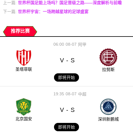
上一篇:
世界杯国足能上场吗？国足晋级之路——深度解析与前瞻
下一篇:
世界杯宇宙：一场跨越星球的足球盛宴
推荐比赛
06:00
08-07
阿甲
V
S
-
圣塔菲联
拉努斯
即将开始
19:35
08-07
中超
V
S
-
北京国安
深圳新鹏城
即将开始