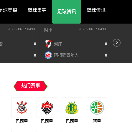
足球集锦
篮球集锦
篮球资讯
足球资讯
2026-08-17 04:00
2026-08-17 04:00
阿甲
阿甲
部
0
河床
0
阿
0
阿根廷青年人
0
泰
热门赛事
巴西甲
巴西甲
巴西甲
阿甲