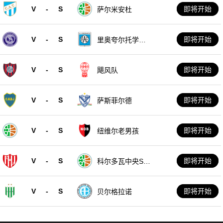
V
-
S
即将开始
萨尔米安杜
V
-
S
即将开始
里奥夸尔托学生
队
V
-
S
即将开始
飓风队
V
-
S
即将开始
萨斯菲尔德
V
-
S
即将开始
纽维尔老男孩
V
-
S
即将开始
科尔多瓦中央SD
E
V
-
S
即将开始
贝尔格拉诺