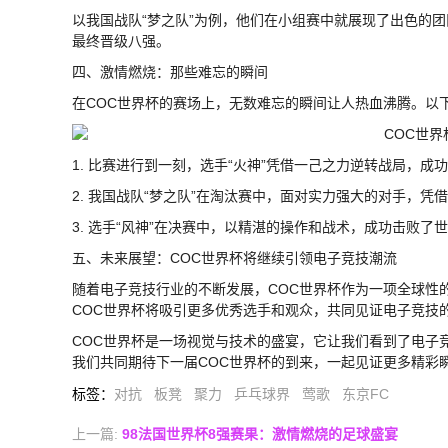
以我国战队“梦之队”为例，他们在小组赛中就展现了出色的团
最终晋级八强。
四、激情燃烧：那些难忘的瞬间
在COC世界杯的赛场上，无数难忘的瞬间让人热血沸腾。以
1. 比赛进行到一刻，选手“火神”凭借一己之力逆转战局，成
2. 我国战队“梦之队”在淘汰赛中，面对实力强大的对手，
3. 选手“风神”在决赛中，以精湛的操作和战术，成功击败了
五、未来展望：COC世界杯将继续引领电子竞技潮流
随着电子竞技行业的不断发展，COC世界杯作为一项全球性
COC世界杯将吸引更多优秀选手和观众，共同见证电子竞技
COC世界杯是一场视觉与技术的盛宴，它让我们看到了电子
我们共同期待下一届COC世界杯的到来，一起见证更多精彩
标签
：
对抗
板凳
聚力
乒乓球界
莺歌
东京FC
上一篇:
98法国世界杯8强赛果：激情燃烧的足球盛宴