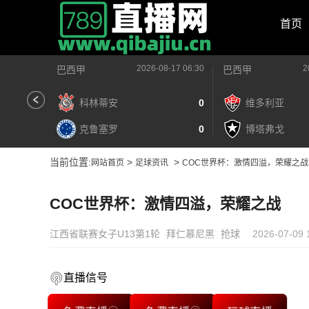
首页
2026-08-17 06:30
2
巴西甲
巴西甲
科林蒂安
0
维多利亚
克鲁塞罗
0
博塔弗戈
当前位置:
>
>
网站首页
足球资讯
COC世界杯：激情四溢，荣耀之战
COC世界杯：激情四溢，荣耀之战
江西省联赛女子U13第1轮
拜仁慕尼黑
抢球
2026-07-09 
直播信号