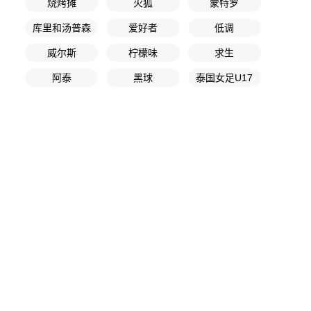
烧烤摊
火狐
蒙特罗
库里和汤普森
爱好者
低调
威尔斯
柠檬味
求生
阿泰
黑球
泰国女足U17