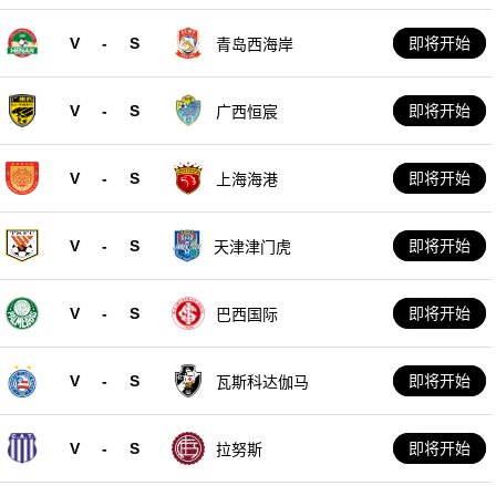
V
-
S
即将开始
青岛西海岸
V
-
S
即将开始
广西恒宸
V
-
S
即将开始
上海海港
V
-
S
即将开始
天津津门虎
V
-
S
即将开始
巴西国际
V
-
S
即将开始
瓦斯科达伽马
V
-
S
即将开始
拉努斯