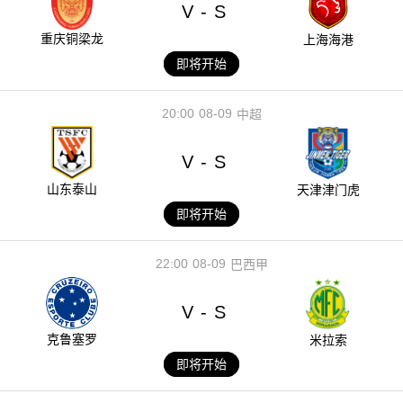
V
S
-
重庆铜梁龙
上海海港
即将开始
20:00
08-09
中超
V
S
-
山东泰山
天津津门虎
即将开始
22:00
08-09
巴西甲
V
S
-
克鲁塞罗
米拉索
即将开始