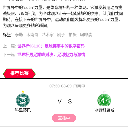
世界杯中的“sdtin”力量，是体育精神的一种体现。它激发着运动员挑
战极限、超越自我，为全球观众带来一场场精彩的赛事。让我们共同
期待，在接下来的世界杯中，运动员们能发挥出更强的“sdtin”力量，
为观众呈现更多精彩瞬间。
标签
：
泰勒
木南哥
艺术家
刷子
拍摄
咖啡渍
上一篇:
世界杯96110：足球赛事中的数字密码
下一篇:
世界杯男足巅峰对决，足球魅力与激情
推荐比赛
07:30
08-09
巴西甲
V
S
-
科里蒂巴
沙佩科恩斯
直播中