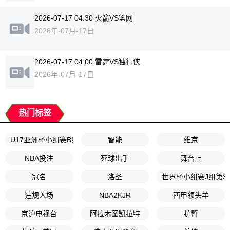
2026-07-17 04:30 火箭VS篮网
2026年-07月-17日
2026-07-17 04:00 雷霆VS独行侠
2026年-07月-17日
热门标签
U17亚洲杯小组赛B组第2轮
智能
维京
NBA投注
死球出手
舞台上
冠名
洛圣
世界杯小组赛J组第3
违规入场
NBA2KJR
西甲领头羊
京沪电视台
阿拉木图凯拉特
护臂