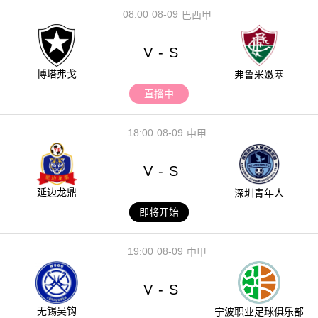
08:00
08-09
巴西甲
V
S
-
博塔弗戈
弗鲁米嫩塞
直播中
18:00
08-09
中甲
V
S
-
延边龙鼎
深圳青年人
即将开始
19:00
08-09
中甲
V
S
-
无锡吴钩
宁波职业足球俱乐部