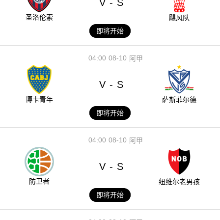
V
S
-
圣洛伦索
飓风队
即将开始
04:00
08-10
阿甲
V
S
-
博卡青年
萨斯菲尔德
即将开始
04:00
08-10
阿甲
V
S
-
防卫者
纽维尔老男孩
即将开始