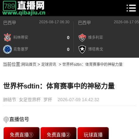
2026-08-17 06:30
2026-08-17 05
巴西甲
巴西甲
0
科林蒂安
维多利亚
0
克鲁塞罗
博塔弗戈
当前位置:
>
>
网站首页
足球资讯
世界杯sdtin：体育赛事中的神秘力量
世界杯sdtin：体育赛事中的神秘力量
肺结节
女足世界杯
罗杯
2026-07-09 14:42:32
直播信号
免费直播①
免费直播②
玩球直播