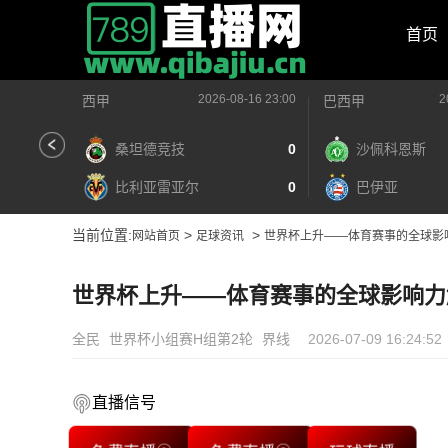
首页
2026-08-16 23:00
2
西甲
巴西甲
桑坦德竞技
0
沙佩科恩斯
比利亚雷亚尔
0
巴伊亚
当前位置:
>
>
网站首页
足球资讯
世界杯上升——体育赛事的全球影
世界杯上升——体育赛事的全球影响力
全民
世界杯小组赛H组第2轮
界线
2026-07-09 16:24:52
直播信号