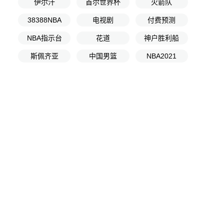
伊尔汗
首尔世界杯
火箭队
38388NBA
电视剧
付费预测
NBA指示台
花道
神户胜利船
斯佩齐亚
中国男篮
NBA2021