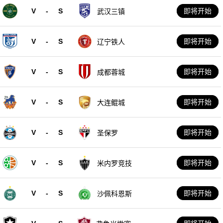
V
-
S
即将开始
武汉三镇
V
-
S
即将开始
辽宁铁人
V
-
S
即将开始
成都蓉城
V
-
S
即将开始
大连鲲城
V
-
S
即将开始
圣保罗
V
-
S
即将开始
米内罗竞技
V
-
S
即将开始
沙佩科恩斯