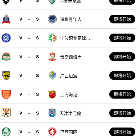
V
-
S
即将开始
弗鲁米嫩塞
V
-
S
即将开始
深圳青年人
V
-
S
即将开始
宁波职业足球俱
乐部
V
-
S
即将开始
青岛西海岸
V
-
S
即将开始
广西恒宸
V
-
S
即将开始
上海海港
V
-
S
即将开始
天津津门虎
V
-
S
即将开始
巴西国际