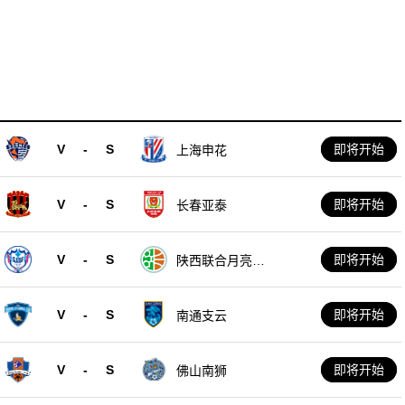
V
-
S
即将开始
上海申花
V
-
S
即将开始
长春亚泰
V
-
S
即将开始
陕西联合月亮泊
队
V
-
S
即将开始
南通支云
V
-
S
即将开始
佛山南狮