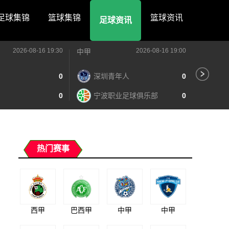
足球集锦
篮球集锦
篮球资讯
足球资讯
2026-08-16 19:30
2026-08-16 19:00
中甲
中甲
0
深圳青年人
0
苏
0
宁波职业足球俱乐部
0
南
热门赛事
西甲
巴西甲
中甲
中甲