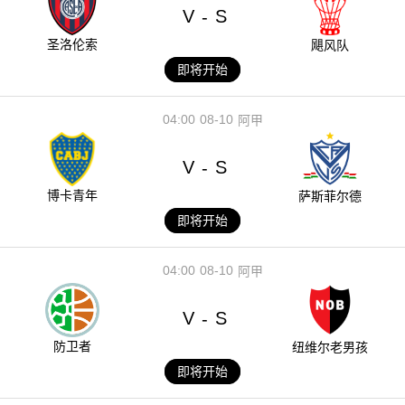
V
S
-
圣洛伦索
飓风队
即将开始
04:00
08-10
阿甲
V
S
-
博卡青年
萨斯菲尔德
即将开始
04:00
08-10
阿甲
V
S
-
防卫者
纽维尔老男孩
即将开始