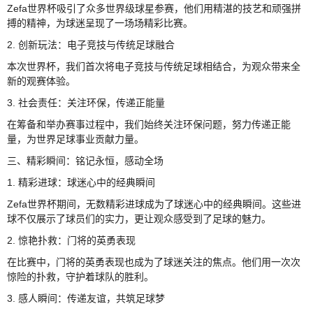
Zefa世界杯吸引了众多世界级球星参赛，他们用精湛的技艺和顽强拼
搏的精神，为球迷呈现了一场场精彩比赛。
2. 创新玩法：电子竞技与传统足球融合
本次世界杯，我们首次将电子竞技与传统足球相结合，为观众带来全
新的观赛体验。
3. 社会责任：关注环保，传递正能量
在筹备和举办赛事过程中，我们始终关注环保问题，努力传递正能
量，为世界足球事业贡献力量。
三、精彩瞬间：铭记永恒，感动全场
1. 精彩进球：球迷心中的经典瞬间
Zefa世界杯期间，无数精彩进球成为了球迷心中的经典瞬间。这些进
球不仅展示了球员们的实力，更让观众感受到了足球的魅力。
2. 惊艳扑救：门将的英勇表现
在比赛中，门将的英勇表现也成为了球迷关注的焦点。他们用一次次
惊险的扑救，守护着球队的胜利。
3. 感人瞬间：传递友谊，共筑足球梦