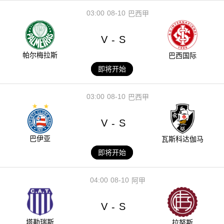
03:00
08-10
巴西甲
V
S
-
帕尔梅拉斯
巴西国际
即将开始
03:00
08-10
巴西甲
V
S
-
巴伊亚
瓦斯科达伽马
即将开始
04:00
08-10
阿甲
V
S
-
塔勒瑞斯
拉努斯