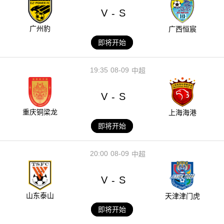
V
S
-
广州豹
广西恒宸
即将开始
19:35
08-09
中超
V
S
-
重庆铜梁龙
上海海港
即将开始
20:00
08-09
中超
V
S
-
山东泰山
天津津门虎
即将开始