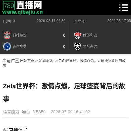
2026-08-17 06:30
2026-08-17 05
巴西甲
巴西甲
0
科林蒂安
维多利亚
0
克鲁塞罗
博塔弗戈
当前位置:
>
>
网站首页
足球资讯
Zefa世界杯：激情点燃，足球盛宴背后的故
事
Zefa世界杯：激情点燃，足球盛宴背后的故
事
语言能力
噪音
NBA50
2026-07-09 16:41:02
直播信号