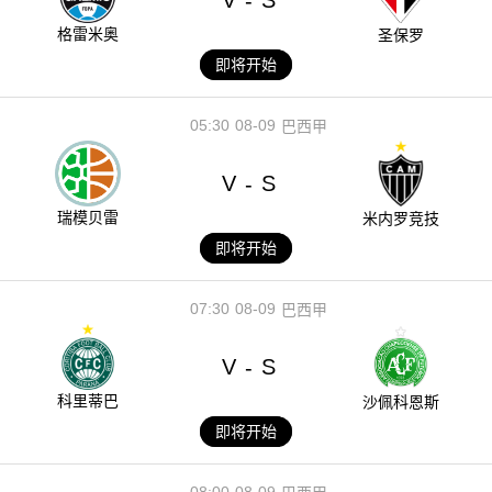
V
S
-
格雷米奥
圣保罗
即将开始
05:30
08-09
巴西甲
V
S
-
瑞模贝雷
米内罗竞技
即将开始
07:30
08-09
巴西甲
V
S
-
科里蒂巴
沙佩科恩斯
即将开始
08:00
08-09