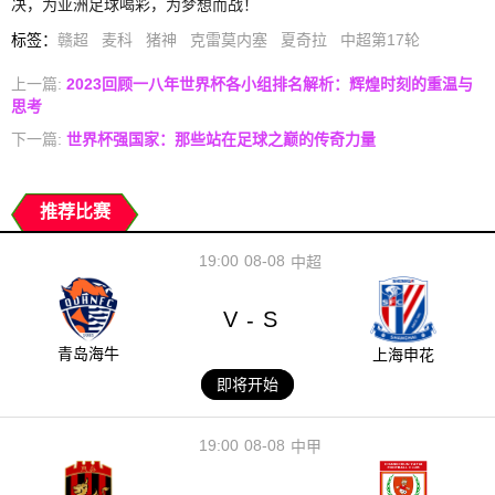
决，为亚洲足球喝彩，为梦想而战！
标签
：
赣超
麦科
猪神
克雷莫内塞
夏奇拉
中超第17轮
上一篇:
2023回顾一八年世界杯各小组排名解析：辉煌时刻的重温与
思考
下一篇:
世界杯强国家：那些站在足球之巅的传奇力量
推荐比赛
19:00
08-08
中超
V
S
-
青岛海牛
上海申花
即将开始
19:00
08-08
中甲