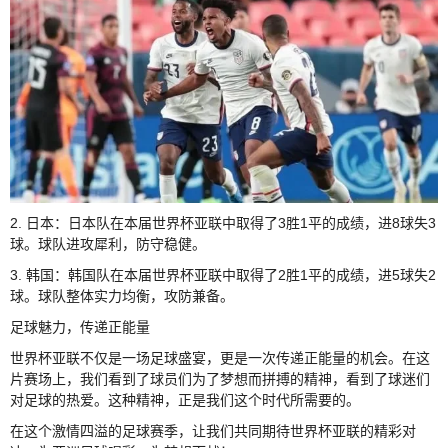
2. 日本：日本队在本届世界杯亚联中取得了3胜1平的成绩，进8球失3
球。球队进攻犀利，防守稳健。
3. 韩国：韩国队在本届世界杯亚联中取得了2胜1平的成绩，进5球失2
球。球队整体实力均衡，攻防兼备。
足球魅力，传递正能量
世界杯亚联不仅是一场足球盛宴，更是一次传递正能量的机会。在这
片赛场上，我们看到了球员们为了梦想而拼搏的精神，看到了球迷们
对足球的热爱。这种精神，正是我们这个时代所需要的。
在这个激情四溢的足球赛季，让我们共同期待世界杯亚联的精彩对