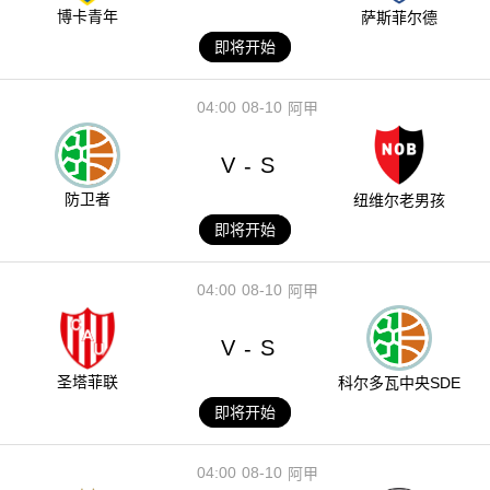
博卡青年
萨斯菲尔德
即将开始
04:00
08-10
阿甲
V
S
-
防卫者
纽维尔老男孩
即将开始
04:00
08-10
阿甲
V
S
-
圣塔菲联
科尔多瓦中央SDE
即将开始
04:00
08-10
阿甲