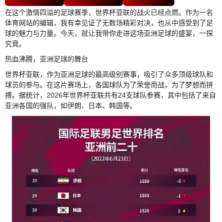
在这个激情四溢的足球赛季，世界杯亚联的战火已经点燃。作为一名
体育网站的编辑，我有幸见证了无数场精彩对决，也从中感受到了足
球的魅力与力量。今天，就让我带你走进这场亚洲足球的盛宴，一探
究竟。
热血沸腾，亚洲足球的舞台
世界杯亚联，作为亚洲足球的最高级别赛事，吸引了众多顶级球队和
球员的参与。在这片赛场上，各国球队为了荣誉而战，为了梦想而拼
搏。据统计，2026年世界杯亚联共有24支球队参赛，其中包括了来自
亚洲各国的强队，如伊朗、日本、韩国等。