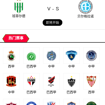
V
S
-
班菲尔德
贝尔格拉诺
即将开始
热门赛事
西甲
巴西甲
中甲
中甲
中甲
中甲
巴西甲
巴西甲
巴西甲
西甲