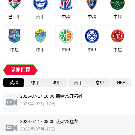
巴西甲
西甲
中超
中超
中超
中超
中甲
中甲
中甲
中超
录像推荐
英超
德甲
法甲
西甲
意甲
NBA
2026-07-17 10:00 掘金VS开拓者
2026年-07月-17日
2026-07-17 09:00 热火VS猛龙
2026年-07月-17日