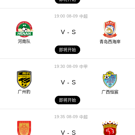
19:00
08-09
中超
V
S
-
河南队
青岛西海岸
即将开始
19:30
08-09
中甲
V
S
-
广州豹
广西恒宸
即将开始
19:35
08-09
中超
V
S
-