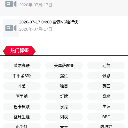
2026年-07月-17日
2026-07-17 04:00 雷霆VS独行侠
2026年-07月-17日
热门标签
爱尔高联
美属萨摩亚
老詹
中甲第3轮
摆烂
佩恩
才艺
独苗
英区
阿里纳
灯牌
奇鸡
巴卡皮联
泉港
生涯
篮球生涯
列表
BBC
小学队
大宫
阿根延