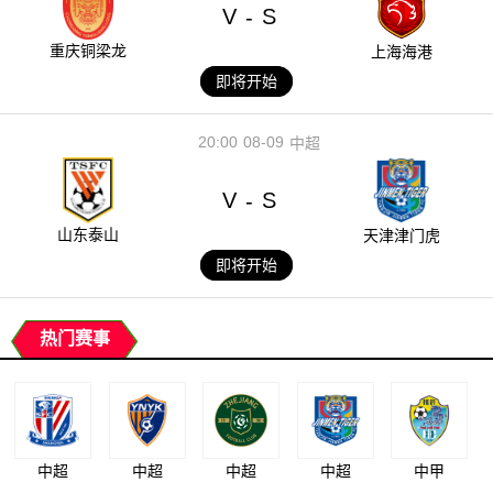
V
S
-
重庆铜梁龙
上海海港
即将开始
20:00
08-09
中超
V
S
-
山东泰山
天津津门虎
即将开始
热门赛事
中超
中超
中超
中超
中甲