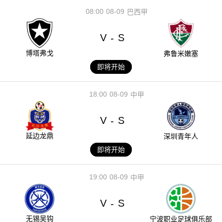
08:00
08-09
巴西甲
V
S
-
博塔弗戈
弗鲁米嫩塞
即将开始
18:00
08-09
中甲
V
S
-
延边龙鼎
深圳青年人
即将开始
19:00
08-09
中甲
V
S
-
无锡吴钩
宁波职业足球俱乐部