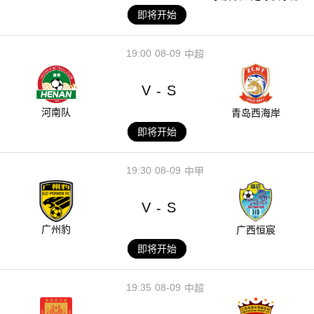
即将开始
19:00
08-09
中超
V
S
-
河南队
青岛西海岸
即将开始
19:30
08-09
中甲
V
S
-
广州豹
广西恒宸
即将开始
19:35
08-09
中超