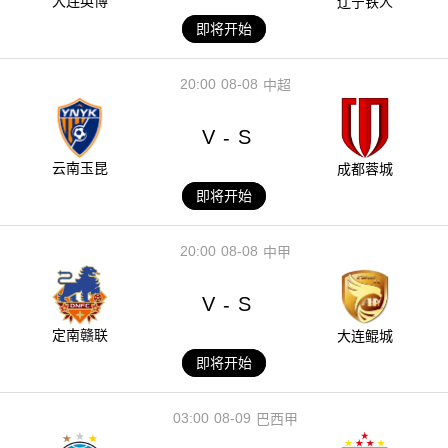
大连英博
辽宁铁人
即将开始
20:00
08-08
中超
V
S
-
云南玉昆
成都蓉城
即将开始
20:00
08-08
中甲
V
S
-
定南赣联
大连鲲城
即将开始
03:00
08-09
巴西甲