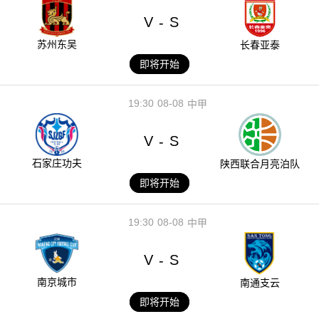
V
S
-
苏州东吴
长春亚泰
即将开始
19:30
08-08
中甲
V
S
-
石家庄功夫
陕西联合月亮泊队
即将开始
19:30
08-08
中甲
V
S
-
南京城市
南通支云
即将开始