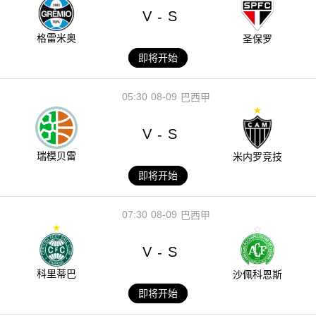
V
S
-
格雷米奥
圣保罗
即将开始
05:30
08-09
巴西甲
V
S
-
瑞模贝雷
米内罗竞技
即将开始
07:30
08-09
巴西甲
V
S
-
科里蒂巴
沙佩科恩斯
即将开始