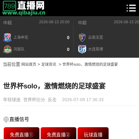
2026-08-15 20:00
2026-08-15 20
中超
中超
0
上海申花
云南玉昆
0
河南队
大连英博
当前位置:
>
>
网站首页
足球资讯
世界杯solo，激情燃烧的足球盛宴
世界杯solo，激情燃烧的足球盛宴
年轻球迷
世界杯比分
反击
2026-07-09 17:36:33
直播信号
免费直播①
免费直播②
玩球直播