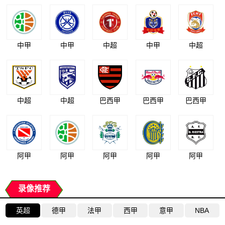
中甲
中甲
中超
中甲
中超
中超
中超
巴西甲
巴西甲
巴西甲
阿甲
阿甲
阿甲
阿甲
阿甲
录像推荐
英超
德甲
法甲
西甲
意甲
NBA