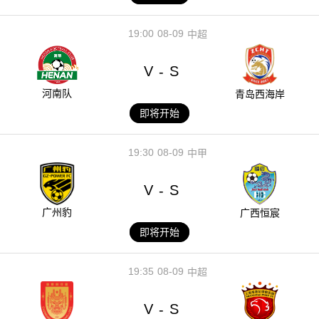
19:00
08-09
中超
V
S
-
河南队
青岛西海岸
即将开始
19:30
08-09
中甲
V
S
-
广州豹
广西恒宸
即将开始
19:35
08-09
中超
V
S
-