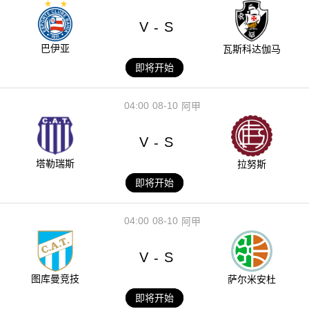
V
S
-
巴伊亚
瓦斯科达伽马
即将开始
04:00
08-10
阿甲
V
S
-
塔勒瑞斯
拉努斯
即将开始
04:00
08-10
阿甲
V
S
-
图库曼竞技
萨尔米安杜
即将开始