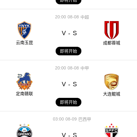
20:00
08-08
中超
V
S
-
云南玉昆
成都蓉城
即将开始
20:00
08-08
中甲
V
S
-
定南赣联
大连鲲城
即将开始
03:00
08-09
巴西甲
V
S
-