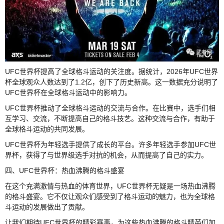
UFC世界杯提高了全球格斗运动的关注度。据统计，2026年UFC世界
杯全球观众人数达到了1.2亿，创下了历史新高。这一数据充分说明了
UFC世界杯在全球格斗运动中的影响力。
UFC世界杯推动了全球格斗运动的交流与合作。在比赛中，选手们相
互学习、交流，不断提高自己的格斗技艺。这种交流与合作，有助于
全球格斗运动的共同发展。
UFC世界杯为年轻选手提供了成长的平台。许多年轻选手参加UFC世
界杯，获得了与世界级选手对抗的机会，从而提高了自己的实力。
四、UFC世界杯：热血沸腾的格斗盛宴
在这个充满激情与热血的体育世界，UFC世界杯无疑是一场热血沸腾
的格斗盛宴。它不仅让观众们感受到了格斗运动的魅力，也为全球格
斗运动的发展做出了贡献。
让我们期待UFC世界杯的精彩赛事，为这些热血沸腾的格斗精英们加