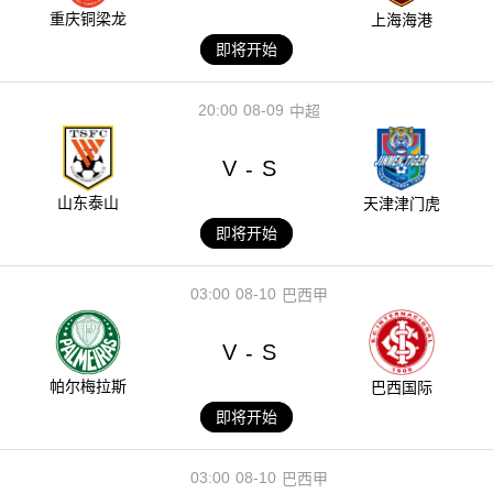
重庆铜梁龙
上海海港
即将开始
20:00
08-09
中超
V
S
-
山东泰山
天津津门虎
即将开始
03:00
08-10
巴西甲
V
S
-
帕尔梅拉斯
巴西国际
即将开始
03:00
08-10
巴西甲