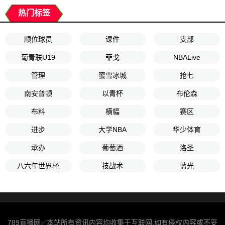
热门标签
顺位球员
课件
支部
葡青联U19
菲戈
NBALive
管理
蜜雪冰城
抢七
南安普顿
以青杯
布伦森
布料
横幅
赛区
进步
大学NBA
华少体育
承办
葡萄酒
洛圣
八六年世界杯
技战术
蓝光
789直播网✅本站所有资讯内容均收集于互联网,如有侵权内容或不妥