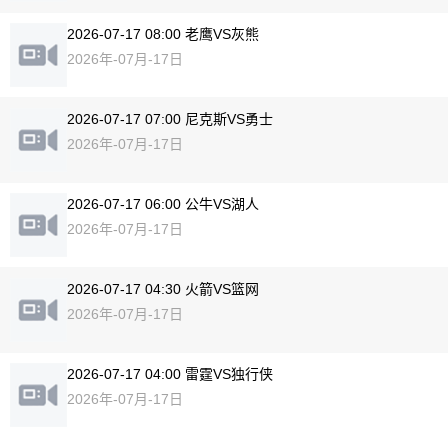
2026-07-17 08:00 老鹰VS灰熊
2026年-07月-17日
2026-07-17 07:00 尼克斯VS勇士
2026年-07月-17日
2026-07-17 06:00 公牛VS湖人
2026年-07月-17日
2026-07-17 04:30 火箭VS篮网
2026年-07月-17日
2026-07-17 04:00 雷霆VS独行侠
2026年-07月-17日