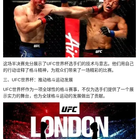
这场半决赛充分展示了UFC世界杯选手们的技术与意志。他们用自己
的行动诠释了格斗精神，为观众们带来了一场精彩的比赛。
三、UFC世界杯：推动格斗运动发展
UFC世界杯作为一项全球性的格斗赛事，不仅为选手们提供了一个展
示实力的舞台，也为全球格斗运动的发展做出了贡献。