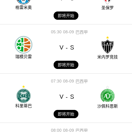
格雷米奥
圣保罗
即将开始
05:30
08-09
巴西甲
V
S
-
瑞模贝雷
米内罗竞技
即将开始
07:30
08-09
巴西甲
V
S
-
科里蒂巴
沙佩科恩斯
即将开始
08:00
08-09
巴西甲