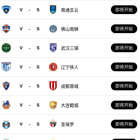
V
-
S
即将开始
南通支云
V
-
S
即将开始
佛山南狮
V
-
S
即将开始
武汉三镇
V
-
S
即将开始
辽宁铁人
V
-
S
即将开始
成都蓉城
V
-
S
即将开始
大连鲲城
V
-
S
即将开始
圣保罗