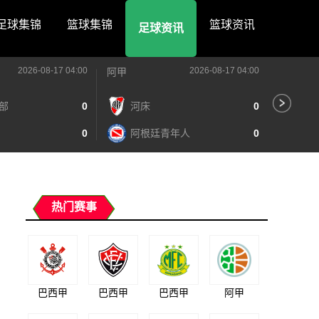
足球集锦
篮球集锦
篮球资讯
足球资讯
2026-08-17 04:00
2026-08-17 04:00
阿甲
阿甲
部
0
河床
0
阿
0
阿根廷青年人
0
泰
热门赛事
巴西甲
巴西甲
巴西甲
阿甲