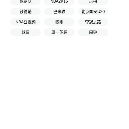
保定队
NBA2K15
录相
钱德勒
巴米联
北京国安U20
NBA囧视频
魏刚
夺冠之路
球票
周一英超
闹钟