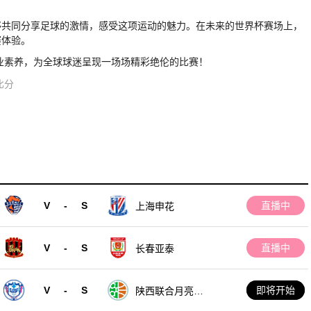
够共同分享足球的激情，感受这项运动的魅力。在未来的世界杯赛场上，
赛体验。
专业素养，为全球球迷呈现一场场精彩绝伦的比赛！
比分
V
-
S
直播中
上海申花
V
-
S
直播中
长春亚泰
V
-
S
即将开始
陕西联合月亮泊
队