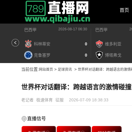
首页
2026-08-17 06:30
2
巴西甲
巴西甲
科林蒂安
0
维多利亚
克鲁塞罗
0
博塔弗戈
当前位置:
>
>
网站首页
足球资讯
世界杯对话翻译：跨越语言的激情
世界杯对话翻译：跨越语言的激情碰撞
老记者
极速体育
征服
2026-07-09 18:38:33
直播信号