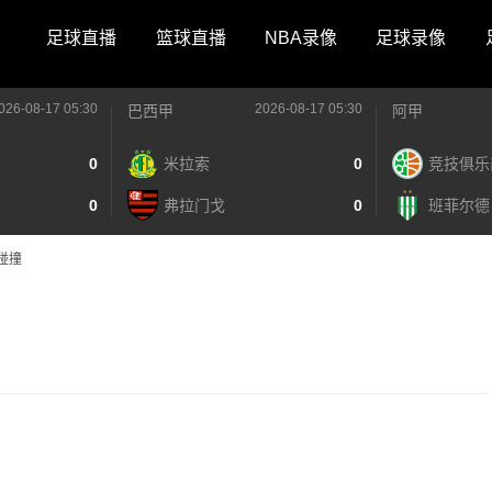
足球直播
篮球直播
NBA录像
足球录像
026-08-17 05:30
2026-08-17 05:30
巴西甲
阿甲
0
米拉索
0
竞技俱乐
0
弗拉门戈
0
班菲尔德
碰撞