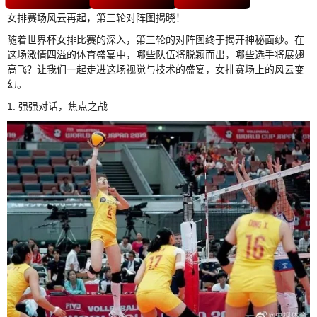
女排赛场风云再起，第三轮对阵图揭晓！
随着世界杯女排比赛的深入，第三轮的对阵图终于揭开神秘面纱。在
这场激情四溢的体育盛宴中，哪些队伍将脱颖而出，哪些选手将展翅
高飞？让我们一起走进这场视觉与技术的盛宴，女排赛场上的风云变
幻。
1. 强强对话，焦点之战