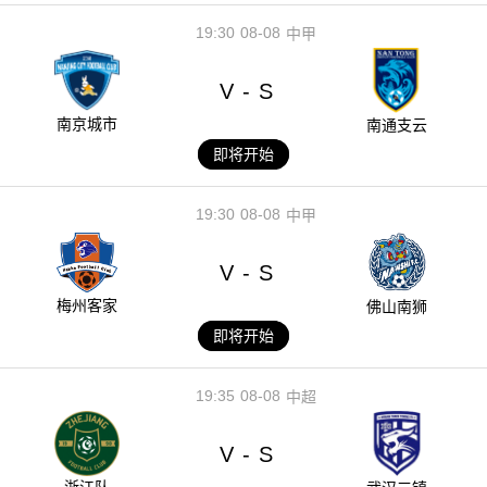
19:30
08-08
中甲
V
S
-
南京城市
南通支云
即将开始
19:30
08-08
中甲
V
S
-
梅州客家
佛山南狮
即将开始
19:35
08-08
中超
V
S
-