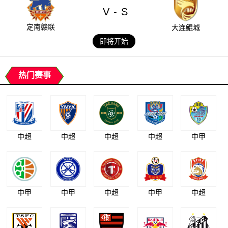
V
S
-
定南赣联
大连鲲城
即将开始
热门赛事
中超
中超
中超
中超
中甲
中甲
中甲
中超
中甲
中超