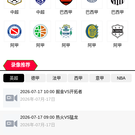
中超
中超
巴西甲
巴西甲
巴西甲
阿甲
阿甲
阿甲
阿甲
阿甲
录像推荐
英超
德甲
法甲
西甲
意甲
NBA
2026-07-17 10:00 掘金VS开拓者
2026年-07月-17日
2026-07-17 09:00 热火VS猛龙
2026年-07月-17日