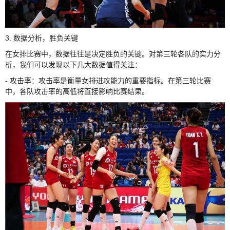
3. 数据分析，胜负关键
在女排比赛中，数据往往是决定胜负的关键。对第三轮各队的实力分
析，我们可以发现以下几大数据值得关注：
- 攻击率：攻击率是衡量女排进攻能力的重要指标。在第三轮比赛
中，各队攻击率的高低将直接影响比赛结果。