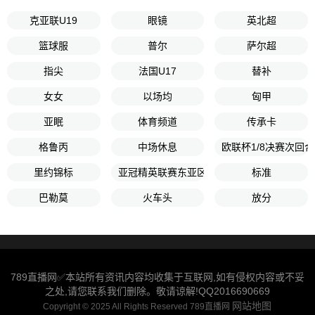
克亚联U19
眼镜
英北超
篮球服
普尔
萨尔超
指尖
法国U17
替补
女女
以场均
匈甲
亚眠
体育频道
传承卡
格鲁丙
中场休息
欧联杯1/8决赛次回合
里约锦标
亚冠精英联赛东亚区第7轮
标准
巴勒莫
火车头
放分
789直播网✅本站所有资讯内容均收集于互联网,如有侵权内容或不妥
之处,请您联系我们删除。敬请谅解!QQ2016690669
网站地图
Copyright © 2025 All Rights Reserved 789直播网