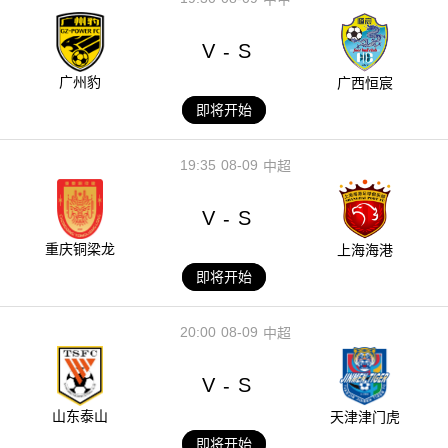
V
S
-
广州豹
广西恒宸
即将开始
19:35
08-09
中超
V
S
-
重庆铜梁龙
上海海港
即将开始
20:00
08-09
中超
V
S
-
山东泰山
天津津门虎
即将开始