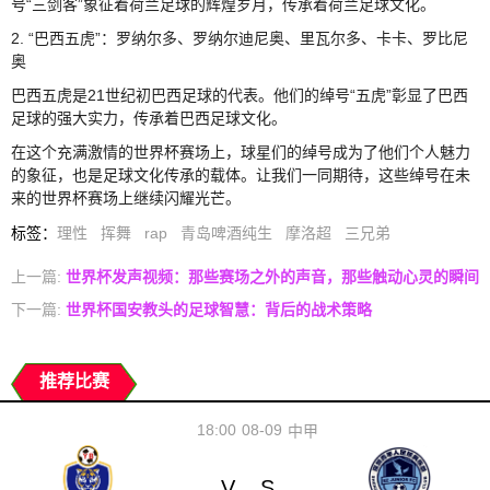
号“三剑客”象征着荷兰足球的辉煌岁月，传承着荷兰足球文化。
2. “巴西五虎”：罗纳尔多、罗纳尔迪尼奥、里瓦尔多、卡卡、罗比尼
奥
巴西五虎是21世纪初巴西足球的代表。他们的绰号“五虎”彰显了巴西
足球的强大实力，传承着巴西足球文化。
在这个充满激情的世界杯赛场上，球星们的绰号成为了他们个人魅力
的象征，也是足球文化传承的载体。让我们一同期待，这些绰号在未
来的世界杯赛场上继续闪耀光芒。
标签
：
理性
挥舞
rap
青岛啤酒纯生
摩洛超
三兄弟
上一篇:
世界杯发声视频：那些赛场之外的声音，那些触动心灵的瞬间
下一篇:
世界杯国安教头的足球智慧：背后的战术策略
推荐比赛
18:00
08-09
中甲
V
S
-