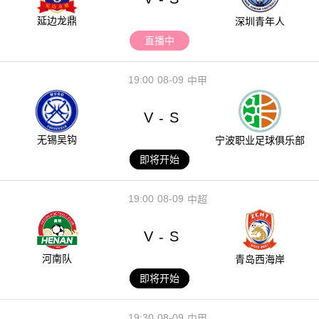
延边龙鼎
深圳青年人
直播中
19:00
08-09
中甲
V
S
-
无锡吴钩
宁波职业足球俱乐部
即将开始
19:00
08-09
中超
V
S
-
河南队
青岛西海岸
即将开始
19:30
08-09
中甲