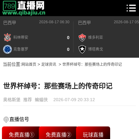
2026-08-17 06:30
2026-08-17 05
巴西甲
巴西甲
0
科林蒂安
维多利亚
0
克鲁塞罗
博塔弗戈
当前位置:
>
>
网站首页
足球资讯
世界杯绰号：那些赛场上的传奇印记
世界杯绰号：那些赛场上的传奇印记
奥格斯堡
推荐
蝙蝠侠
2026-07-09 20:33:12
直播信号
免费直播①
免费直播②
玩球直播