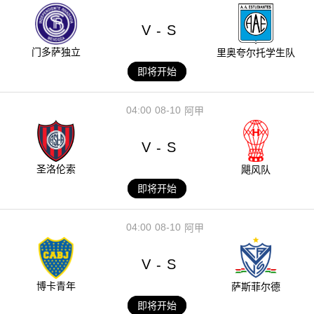
V
S
-
门多萨独立
里奥夸尔托学生队
即将开始
04:00
08-10
阿甲
V
S
-
圣洛伦索
飓风队
即将开始
04:00
08-10
阿甲
V
S
-
博卡青年
萨斯菲尔德
即将开始