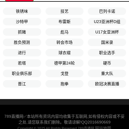
铁锈味
技艺
巴列卡诺
沙特甲
布雷斯
U23亚洲杯D组
抓赌
彪马
U17女亚洲杯
胜负预测
转会市场
国米录
进行
球衣褶
职业选手
若塔
德甲第24轮
硬币
职业俱乐部
戈登
重大队
晋江
抱拳
欧冠决赛直播
789直播网✅本站所有资讯内容均收集于互联网,如有侵权内容或不妥
之处,请您联系我们删除。敬请谅解!QQ2016690669
网站地图
Copyright © 2025 All Rights Reserved 789直播网