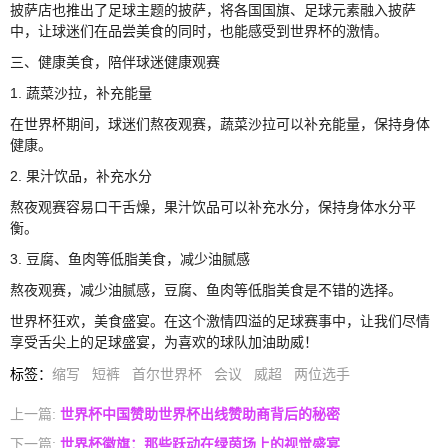
披萨店也推出了足球主题的披萨，将各国国旗、足球元素融入披萨
中，让球迷们在品尝美食的同时，也能感受到世界杯的激情。
三、健康美食，陪伴球迷健康观赛
1. 蔬菜沙拉，补充能量
在世界杯期间，球迷们熬夜观赛，蔬菜沙拉可以补充能量，保持身体
健康。
2. 果汁饮品，补充水分
熬夜观赛容易口干舌燥，果汁饮品可以补充水分，保持身体水分平
衡。
3. 豆腐、鱼肉等低脂美食，减少油腻感
熬夜观赛，减少油腻感，豆腐、鱼肉等低脂美食是不错的选择。
世界杯狂欢，美食盛宴。在这个激情四溢的足球赛事中，让我们尽情
享受舌尖上的足球盛宴，为喜欢的球队加油助威！
标签
：
缩写
短裤
首尔世界杯
会议
威超
两位选手
上一篇:
世界杯中国赞助世界杯出线赞助商背后的秘密
下一篇:
世界杯徽旗：那些跃动在绿茵场上的视觉盛宴