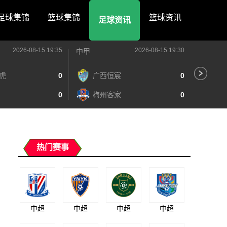
足球集锦
篮球集锦
篮球资讯
足球资讯
2026-08-15 19:35
2026-08-15 19:30
中甲
中甲
虎
0
广西恒宸
0
陕
0
梅州客家
0
长
热门赛事
中超
中超
中超
中超