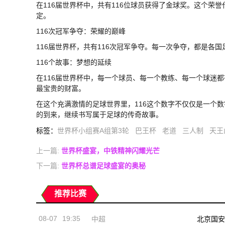
在116届世界杯中，共有116位球员获得了金球奖。这个荣
定。
116次冠军争夺：荣耀的巅峰
116届世界杯，共有116次冠军争夺。每一次争夺，都是各
116个故事：梦想的延续
在116届世界杯中，每一个球员、每一个教练、每一个球迷
最宝贵的财富。
在这个充满激情的足球世界里，116这个数字不仅仅是一个
的到来，继续书写属于足球的传奇故事。
标签
：
世界杯小组赛A组第3轮
巴王杯
老道
三人制
天王
上一篇:
世界杯盛宴，中铁精神闪耀光芒
下一篇:
世界杯总谱足球盛宴的奥秘
推荐比赛
08-07
19:35
中超
北京国安