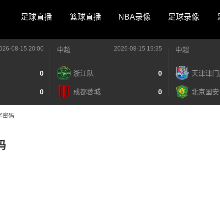
足球直播
篮球直播
NBA录像
足球录像
026-08-15 20:00
2026-08-15 19:35
中超
中超
0
浙江队
0
天津津门
0
成都蓉城
0
北京国安
字密码
码