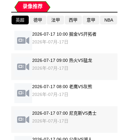
录像推荐
英超
德甲
法甲
西甲
意甲
NBA
2026-07-17 10:00 掘金VS开拓者
2026年-07月-17日
2026-07-17 09:00 热火VS猛龙
2026年-07月-17日
2026-07-17 08:00 老鹰VS灰熊
2026年-07月-17日
2026-07-17 07:00 尼克斯VS勇士
2026年-07月-17日
2026-07-17 06:00 公牛VS湖人