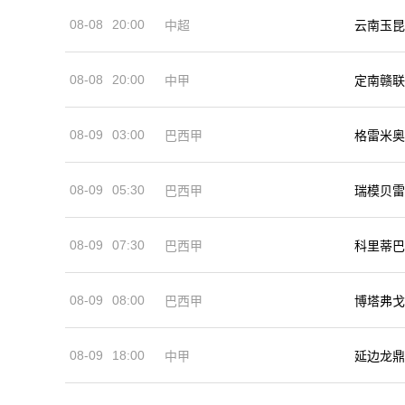
08-08
20:00
中超
云南玉昆
08-08
20:00
中甲
定南赣联
08-09
03:00
巴西甲
格雷米奥
08-09
05:30
巴西甲
瑞模贝雷
08-09
07:30
巴西甲
科里蒂巴
08-09
08:00
巴西甲
博塔弗戈
08-09
18:00
中甲
延边龙鼎