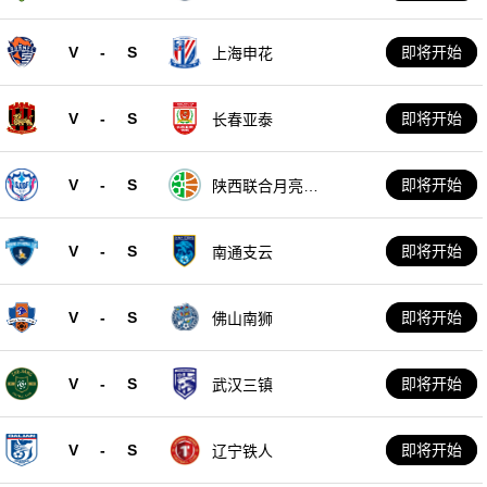
V
-
S
即将开始
上海申花
V
-
S
即将开始
长春亚泰
V
-
S
即将开始
陕西联合月亮泊
队
V
-
S
即将开始
南通支云
V
-
S
即将开始
佛山南狮
V
-
S
即将开始
武汉三镇
V
-
S
即将开始
辽宁铁人