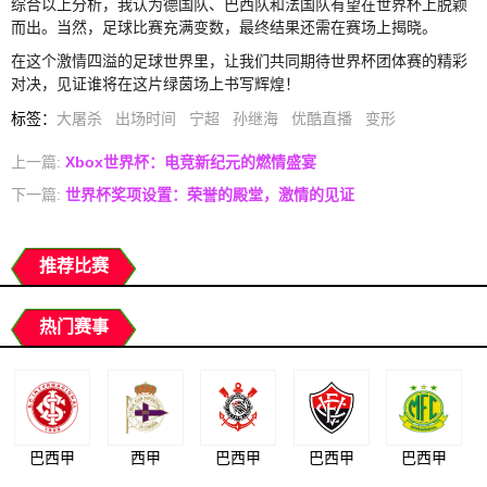
综合以上分析，我认为德国队、巴西队和法国队有望在世界杯上脱颖
而出。当然，足球比赛充满变数，最终结果还需在赛场上揭晓。
在这个激情四溢的足球世界里，让我们共同期待世界杯团体赛的精彩
对决，见证谁将在这片绿茵场上书写辉煌！
标签
：
大屠杀
出场时间
宁超
孙继海
优酷直播
变形
上一篇:
Xbox世界杯：电竞新纪元的燃情盛宴
下一篇:
世界杯奖项设置：荣誉的殿堂，激情的见证
推荐比赛
热门赛事
巴西甲
西甲
巴西甲
巴西甲
巴西甲