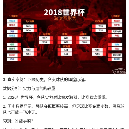
3. 真实案例：回顾历史，各支球队的辉煌历程。
数据分析：实力与运气的较量
1. 2026年世界杯，各队实力对比愈发激烈，比赛悬念重重。
2. 历史数据显示，强队夺冠概率较高，但足球比赛充满变数，黑马球
队也可能一飞冲天。
预测：谁能夺冠？