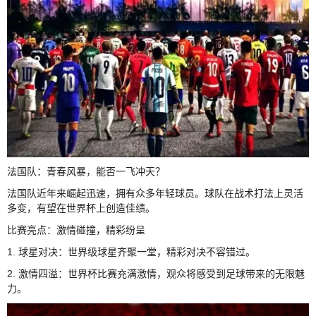
法国队：青春风暴，能否一飞冲天？
法国队近年来崛起迅速，拥有众多年轻球员。球队在战术打法上灵活
多变，有望在世界杯上创造佳绩。
比赛亮点：激情碰撞，精彩纷呈
1. 球星对决：世界级球星齐聚一堂，精彩对决不容错过。
2. 激情四溢：世界杯比赛充满激情，观众将感受到足球带来的无限魅
力。