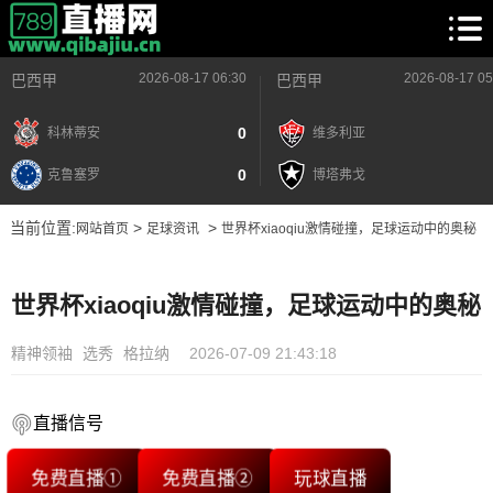
2026-08-17 06:30
2026-08-17 05
巴西甲
巴西甲
0
科林蒂安
维多利亚
0
克鲁塞罗
博塔弗戈
当前位置:
>
>
网站首页
足球资讯
世界杯xiaoqiu激情碰撞，足球运动中的奥秘
世界杯xiaoqiu激情碰撞，足球运动中的奥秘
精神领袖
选秀
格拉纳
2026-07-09 21:43:18
直播信号
免费直播①
免费直播②
玩球直播