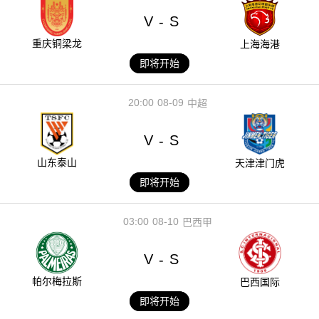
V
S
-
重庆铜梁龙
上海海港
即将开始
20:00
08-09
中超
V
S
-
山东泰山
天津津门虎
即将开始
03:00
08-10
巴西甲
V
S
-
帕尔梅拉斯
巴西国际
即将开始