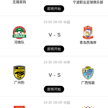
无锡吴钩
宁波职业足球俱乐部
即将开始
19:00
08-09
中超
V
S
-
河南队
青岛西海岸
即将开始
19:30
08-09
中甲
V
S
-
广州豹
广西恒宸
即将开始
19:35
08-09
中超