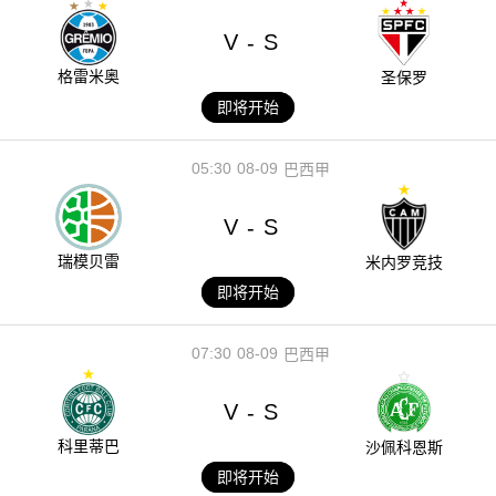
V
S
-
格雷米奥
圣保罗
即将开始
05:30
08-09
巴西甲
V
S
-
瑞模贝雷
米内罗竞技
即将开始
07:30
08-09
巴西甲
V
S
-
科里蒂巴
沙佩科恩斯
即将开始