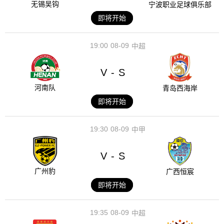
无锡吴钩
宁波职业足球俱乐部
即将开始
19:00
08-09
中超
V
S
-
河南队
青岛西海岸
即将开始
19:30
08-09
中甲
V
S
-
广州豹
广西恒宸
即将开始
19:35
08-09
中超