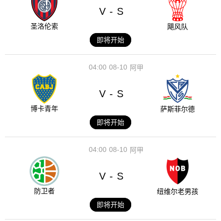
V
S
-
圣洛伦索
飓风队
即将开始
04:00
08-10
阿甲
V
S
-
博卡青年
萨斯菲尔德
即将开始
04:00
08-10
阿甲
V
S
-
防卫者
纽维尔老男孩
即将开始