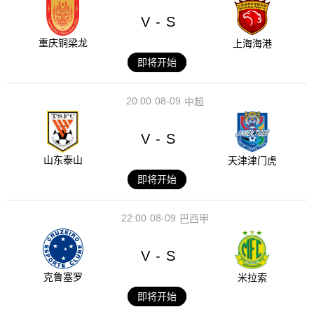
V
S
-
重庆铜梁龙
上海海港
即将开始
20:00
08-09
中超
V
S
-
山东泰山
天津津门虎
即将开始
22:00
08-09
巴西甲
V
S
-
克鲁塞罗
米拉索
即将开始