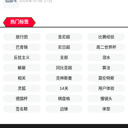
2026年-07月-17日
热门标签
旅行团
圣尼超
比赛经验
巴青锦
尼日超
周二世界杯
反犹主义
支部
泪水
解雇
冈比亚超
算法
相关
克林斯曼
莫伦特斯
灵狐
14关
用户体验
德国杯
棋盘格
慢镜头
签名鞋
边锋
体型