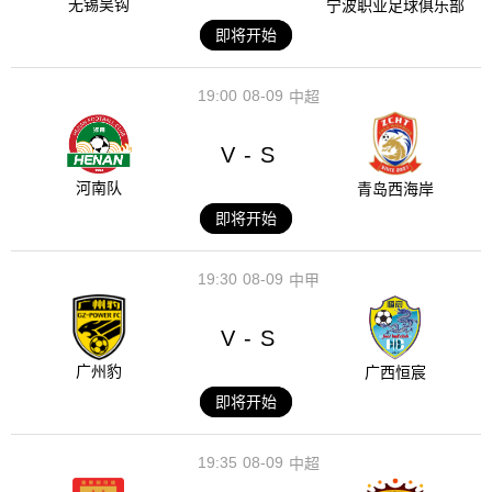
无锡吴钩
宁波职业足球俱乐部
即将开始
19:00
08-09
中超
V
S
-
河南队
青岛西海岸
即将开始
19:30
08-09
中甲
V
S
-
广州豹
广西恒宸
即将开始
19:35
08-09
中超