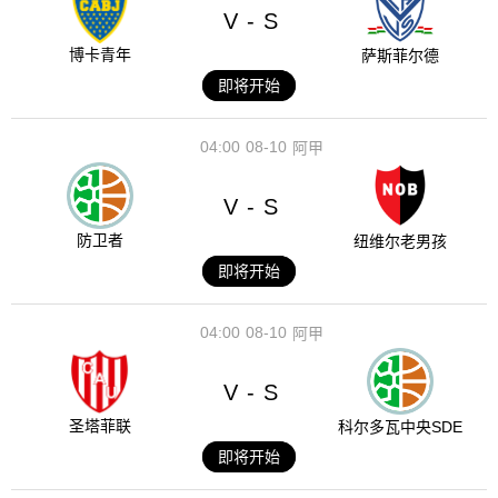
V
S
-
博卡青年
萨斯菲尔德
即将开始
04:00
08-10
阿甲
V
S
-
防卫者
纽维尔老男孩
即将开始
04:00
08-10
阿甲
V
S
-
圣塔菲联
科尔多瓦中央SDE
即将开始