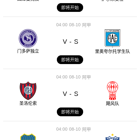
即将开始
04:00
08-10
阿甲
V
S
-
门多萨独立
里奥夸尔托学生队
即将开始
04:00
08-10
阿甲
V
S
-
圣洛伦索
飓风队
即将开始
04:00
08-10
阿甲