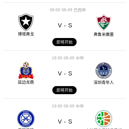
08:00
08-09
巴西甲
V
S
-
博塔弗戈
弗鲁米嫩塞
即将开始
18:00
08-09
中甲
V
S
-
延边龙鼎
深圳青年人
即将开始
19:00
08-09
中甲
V
S
-