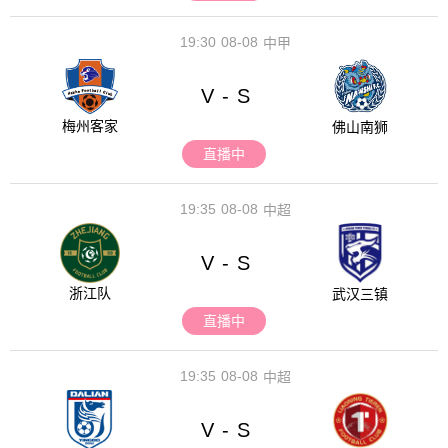
19:30
08-08
中甲
V
S
-
梅州客家
佛山南狮
直播中
19:35
08-08
中超
V
S
-
浙江队
武汉三镇
直播中
19:35
08-08
中超
V
S
-