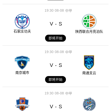
19:30
08-08
中甲
V
S
-
石家庄功夫
陕西联合月亮泊队
即将开始
19:30
08-08
中甲
V
S
-
南京城市
南通支云
即将开始
19:30
08-08
中甲
V
S
-