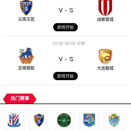
V
S
-
云南玉昆
成都蓉城
即将开始
20:00
08-08
中甲
V
S
-
定南赣联
大连鲲城
即将开始
热门赛事