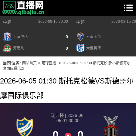
2026-08-15 20:00
2026-08-15 20
中超
中超
0
上海申花
云南玉昆
0
河南队
大连英博
当前位置:
>
>
网站首页
足球直播
2026-06-05 01:30 斯托克松德VS斯德哥尔
摩国际俱乐部
2026-06-05 01:30 斯托克松德VS斯德哥尔
摩国际俱乐部
瑞典杯 | 2026-06-
05 01:30:00
0
0