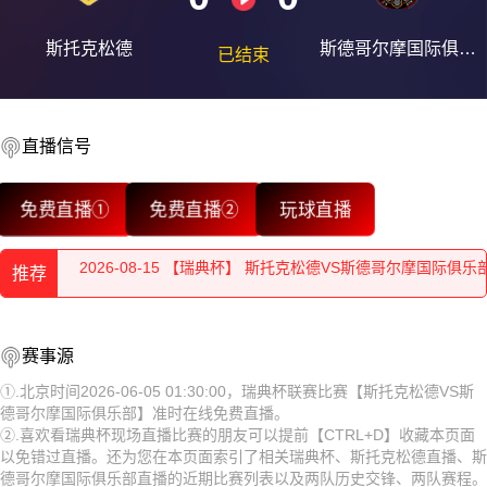
斯托克松德
斯德哥尔摩国际俱乐
已结束
部
2026-08-15 【瑞典杯】 斯托克松德VS斯德哥尔摩国际俱乐
直播信号
2026-08-15 【瑞典杯】 斯托克松德VS斯德哥尔摩国际俱乐
免费直播①
免费直播②
玩球直播
2026-08-15 【瑞典杯】 斯托克松德VS斯德哥尔摩国际俱乐
推荐
2026-08-15 【瑞典杯】 斯托克松德VS斯德哥尔摩国际俱乐
2026-08-15 【瑞典杯】 斯托克松德VS斯德哥尔摩国际俱乐
2026-08-15 【瑞典杯】 斯托克松德VS斯德哥尔摩国际俱乐
赛事源
部
2026-08-15 【瑞典杯】 斯托克松德VS斯德哥尔摩国际俱乐
2026-08-15 【瑞典杯】 斯托克松德VS斯德哥尔摩国际俱乐
①.北京时间2026-06-05 01:30:00，瑞典杯联赛比赛【斯托克松德VS斯
德哥尔摩国际俱乐部】准时在线免费直播。
部
2026-08-15 【瑞典杯】 斯托克松德VS斯德哥尔摩国际俱乐
2026-08-15 【瑞典杯】 斯托克松德VS斯德哥尔摩国际俱乐
②.喜欢看瑞典杯现场直播比赛的朋友可以提前【CTRL+D】收藏本页面
以免错过直播。还为您在本页面索引了相关瑞典杯、斯托克松德直播、斯
部
2026-08-15 【瑞典杯】 斯托克松德VS斯德哥尔摩国际俱乐
2026-08-15 【瑞典杯】 斯托克松德VS斯德哥尔摩国际俱乐
德哥尔摩国际俱乐部直播的近期比赛列表以及两队历史交锋、两队赛程。