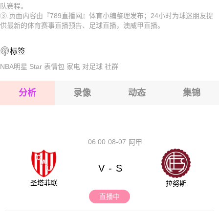
队赛程。
2026-08-15 【澳威甲】 芒特德瑞特城流浪者VS坎特贝利班
克斯敦FC
2026-08-15 【澳威甲】 芒特德瑞特城流浪者VS坎特贝利班
③.页面内容由『789直播网』体育小编整理发布；24小时为球迷朋友提
供最新的体育赛事直播预告、足球直播，澳威甲直播。
2026-08-15 【澳威甲】 芒特德瑞特城流浪者VS坎特贝利班
克斯敦FC
2026-08-15 【澳威甲】 芒特德瑞特城流浪者VS坎特贝利班
标签
2026-08-14 【澳威甲】 芒特德瑞特城流浪者VS坎特贝利班
克斯敦FC
2026-08-15 【澳威甲】 芒特德瑞特城流浪者VS坎特贝利班
NBA明星
Star
表情包
家电
对足球
社群
克斯敦FC
2026-08-15 【澳威甲】 芒特德瑞特城流浪者VS坎特贝利班
分析
录像
动态
集锦
克斯敦FC
2026-08-15 【澳威甲】 芒特德瑞特城流浪者VS坎特贝利班
克斯敦FC
2026-08-14 【澳威甲】 芒特德瑞特城流浪者VS坎特贝利班
克斯敦FC
06:00
08-07
阿甲
V
S
-
圣塔菲联
拉努斯
直播中