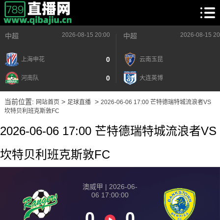
2026-08-15 20:00
2026-08-15 20
中超
中超
0
上海申花
云南玉昆
0
河南队
大连英博
当前位置:
>
>
网站首页
足球直播
2026-06-06 17:00 芒特德瑞特城流浪者VS
坎特贝利班克斯敦FC
2026-06-06 17:00 芒特德瑞特城流浪者VS
坎特贝利班克斯敦FC
澳威甲 | 2026-06-
06 17:00:00
0
0