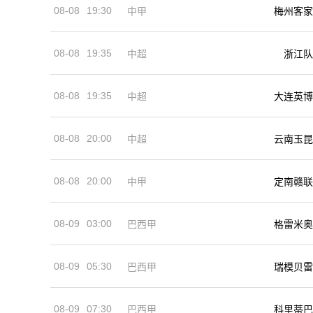
08-08
19:30
中甲
梅州客家
08-08
19:35
中超
浙江队
08-08
19:35
中超
大连英博
08-08
20:00
中超
云南玉昆
08-08
20:00
中甲
定南赣联
08-09
03:00
巴西甲
格雷米奥
08-09
05:30
巴西甲
瑞模贝雷
08-09
07:30
巴西甲
科里蒂巴