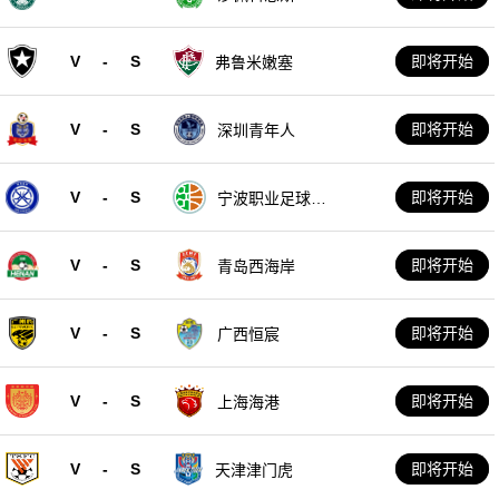
V
-
S
即将开始
弗鲁米嫩塞
V
-
S
即将开始
深圳青年人
V
-
S
即将开始
宁波职业足球俱
乐部
V
-
S
即将开始
青岛西海岸
V
-
S
即将开始
广西恒宸
V
-
S
即将开始
上海海港
V
-
S
即将开始
天津津门虎