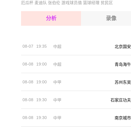
厄瓜杯
麦迪队
张伯伦
游戏球员值
篮球经理
贫民区
2026-08-15 【澳南甲】 科夫VS莫德柏里喷射机
2026-08-15 【澳南甲】 科夫VS莫德柏里喷射机
2026-08-14 【澳南甲】 科夫VS莫德柏里喷射机
2026-08-15 【澳南甲】 科夫VS莫德柏里喷射机
分析
录像
2026-08-15 【澳南甲】 科夫VS莫德柏里喷射机
2026-08-15 【澳南甲】 科夫VS莫德柏里喷射机
08-07
19:35
中超
北京国安
2026-08-14 【澳南甲】 科夫VS莫德柏里喷射机
08-08
19:00
中超
青岛海牛
08-08
19:00
中甲
苏州东吴
08-08
19:30
中甲
石家庄功夫
08-08
19:30
中甲
南京城市