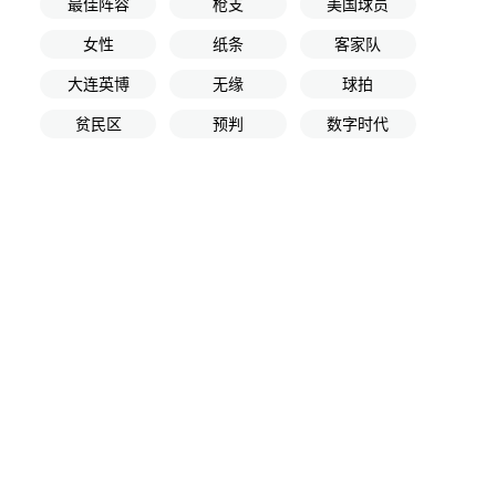
最佳阵容
枪支
美国球员
女性
纸条
客家队
大连英博
无缘
球拍
贫民区
预判
数字时代