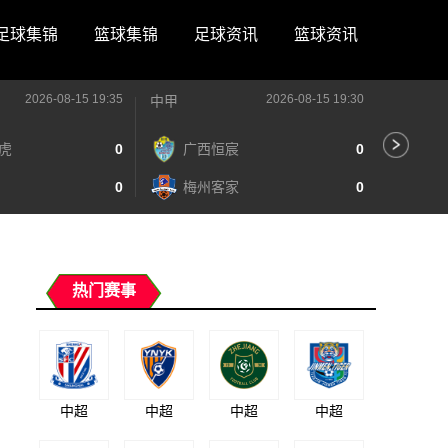
足球集锦
篮球集锦
足球资讯
篮球资讯
2026-08-15 19:35
2026-08-15 19:30
中甲
中甲
虎
0
广西恒宸
0
陕
0
梅州客家
0
长
热门赛事
中超
中超
中超
中超