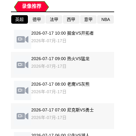
录像推荐
英超
德甲
法甲
西甲
意甲
NBA
2026-07-17 10:00 掘金VS开拓者
2026年-07月-17日
2026-07-17 09:00 热火VS猛龙
2026年-07月-17日
2026-07-17 08:00 老鹰VS灰熊
2026年-07月-17日
2026-07-17 07:00 尼克斯VS勇士
2026年-07月-17日
2026-07-17 06:00 公牛VS湖人