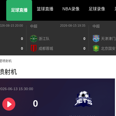
篮球直播
NBA录像
足球录像
足球直播
026-08-15 20:00
2026-08-15 19:35
中超
中超
0
浙江队
0
天津津门
0
成都蓉城
0
北京国安
德柏里喷射机
柏里喷射机
026-06-13 15:30:00
0