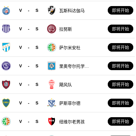
V
-
S
即将开始
瓦斯科达伽马
V
-
S
即将开始
拉努斯
V
-
S
即将开始
萨尔米安杜
V
-
S
即将开始
里奥夸尔托学生
队
V
-
S
即将开始
飓风队
V
-
S
即将开始
萨斯菲尔德
V
-
S
即将开始
纽维尔老男孩