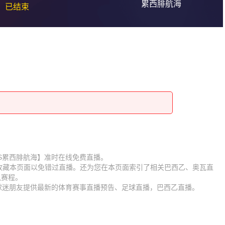
累西腓航海
已结束
【奥瓦VS累西腓航海】准时在线免费直播。
】收藏本页面以免错过直播。还为您在本页面索引了相关巴西乙、奥瓦直
队赛程。
为球迷朋友提供最新的体育赛事直播预告、足球直播，巴西乙直播。