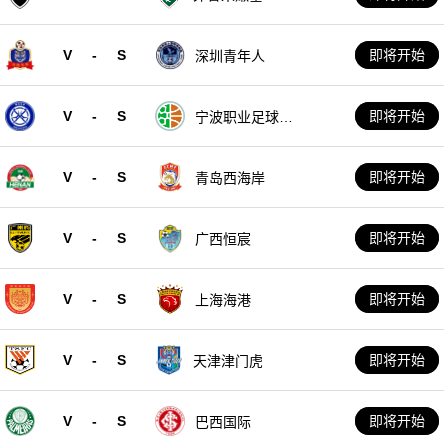
V
-
S
即将开始
深圳青年人
V
-
S
即将开始
宁波职业足球俱
乐部
V
-
S
即将开始
青岛西海岸
V
-
S
即将开始
广西恒宸
V
-
S
即将开始
上海海港
V
-
S
即将开始
天津津门虎
V
-
S
即将开始
巴西国际