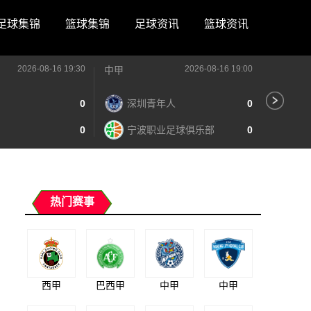
足球集锦
篮球集锦
足球资讯
篮球资讯
2026-08-16 19:30
2026-08-16 19:00
中甲
中甲
0
深圳青年人
0
苏
0
宁波职业足球俱乐部
0
南
热门赛事
西甲
巴西甲
中甲
中甲