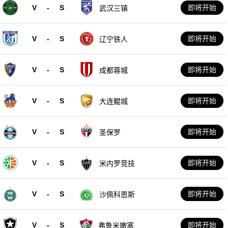
V
-
S
即将开始
武汉三镇
V
-
S
即将开始
辽宁铁人
V
-
S
即将开始
成都蓉城
V
-
S
即将开始
大连鲲城
V
-
S
即将开始
圣保罗
V
-
S
即将开始
米内罗竞技
V
-
S
即将开始
沙佩科恩斯
V
-
S
即将开始
弗鲁米嫩塞