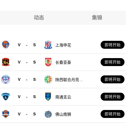
动态
集锦
V
-
S
即将开始
上海申花
V
-
S
即将开始
长春亚泰
V
-
S
即将开始
陕西联合月亮泊
队
V
-
S
即将开始
南通支云
V
-
S
即将开始
佛山南狮