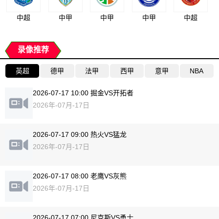
中超
中甲
中甲
中甲
中超
录像推荐
英超
德甲
法甲
西甲
意甲
NBA
2026-07-17 10:00 掘金VS开拓者
2026年-07月-17日
2026-07-17 09:00 热火VS猛龙
2026年-07月-17日
2026-07-17 08:00 老鹰VS灰熊
2026年-07月-17日
2026-07-17 07:00 尼克斯VS勇士