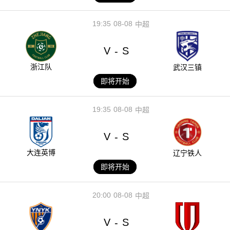
19:35
08-08
中超
V
S
-
浙江队
武汉三镇
即将开始
19:35
08-08
中超
V
S
-
大连英博
辽宁铁人
即将开始
20:00
08-08
中超
V
S
-