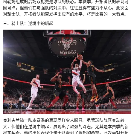
科勒姆组成的后场双枪更是球队的核心。本赛季，开拓者队的表现可
圈可点，但他们在与强队的对决中，往往显得有些力不从心。此次面
对骑士队，开拓者队能否发挥出应有的水平，将是比赛的一大看点。
三、骑士队：逆境中的崛起
克利夫兰骑士队本赛季的表现同样令人瞩目。尽管球队阵容变动较
大，但他们在逆境中崛起，展现出了顽强的斗志。尤其是本赛季的新
星东契奇，他的出色表现让骑士队看到了崛起的希望。此次面对开拓