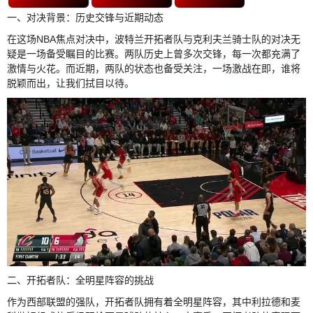
一、对决背景：历史交锋与近期动态
在这场NBA焦点对决中，波特兰开拓者队与克利夫兰骑士队的对决无
疑是一场备受瞩目的比赛。两队历史上曾多次交锋，每一次都充满了
激情与火花。而近期，两队的状态也备受关注，一场激战在即，谁将
脱颖而出，让我们拭目以待。
二、开拓者队：全明星阵容的挑战
作为西部联盟的强队，开拓者队拥有着全明星阵容，其中利拉德和麦