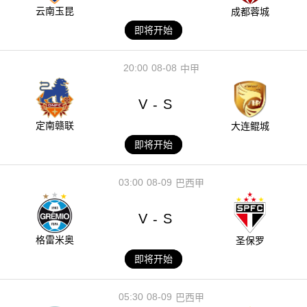
云南玉昆
成都蓉城
即将开始
20:00
08-08
中甲
V
S
-
定南赣联
大连鲲城
即将开始
03:00
08-09
巴西甲
V
S
-
格雷米奥
圣保罗
即将开始
05:30
08-09
巴西甲