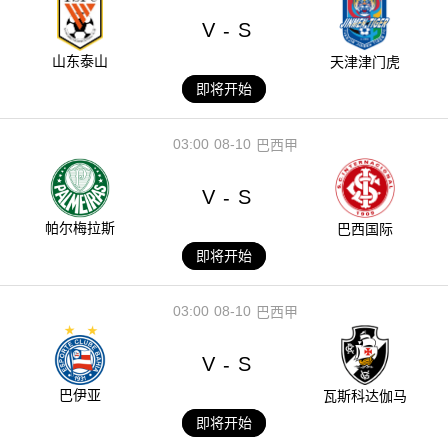
V
S
-
山东泰山
天津津门虎
即将开始
03:00
08-10
巴西甲
V
S
-
帕尔梅拉斯
巴西国际
即将开始
03:00
08-10
巴西甲
V
S
-
巴伊亚
瓦斯科达伽马
即将开始