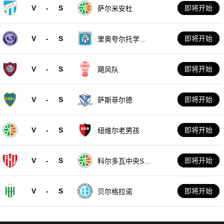
V
-
S
即将开始
萨尔米安杜
V
-
S
即将开始
里奥夸尔托学生
队
V
-
S
即将开始
飓风队
V
-
S
即将开始
萨斯菲尔德
V
-
S
即将开始
纽维尔老男孩
V
-
S
即将开始
科尔多瓦中央SD
E
V
-
S
即将开始
贝尔格拉诺