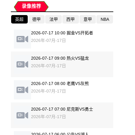
录像推荐
英超
德甲
法甲
西甲
意甲
NBA
2026-07-17 10:00 掘金VS开拓者
2026年-07月-17日
2026-07-17 09:00 热火VS猛龙
2026年-07月-17日
2026-07-17 08:00 老鹰VS灰熊
2026年-07月-17日
2026-07-17 07:00 尼克斯VS勇士
2026年-07月-17日
2026-07-17 06:00 公牛VS湖人