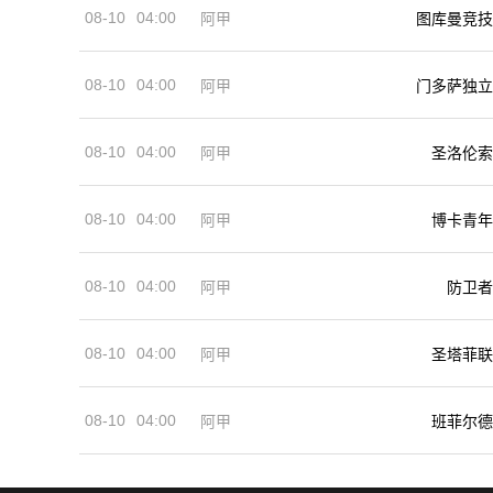
08-10
04:00
阿甲
图库曼竞技
08-10
04:00
阿甲
门多萨独立
08-10
04:00
阿甲
圣洛伦索
08-10
04:00
阿甲
博卡青年
08-10
04:00
阿甲
防卫者
08-10
04:00
阿甲
圣塔菲联
08-10
04:00
阿甲
班菲尔德