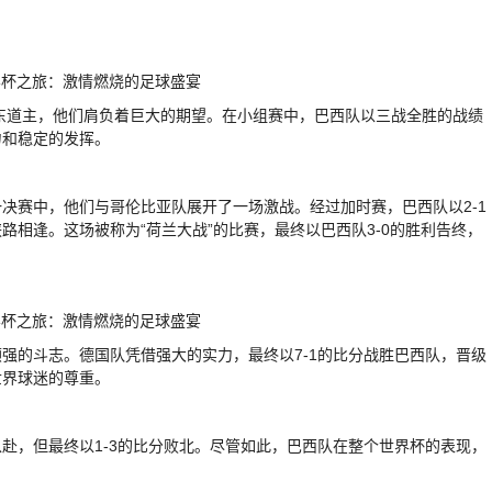
为东道主，他们肩负着巨大的期望。在小组赛中，巴西队以三战全胜的战绩
力和稳定的发挥。
决赛中，他们与哥伦比亚队展开了一场激战。经过加时赛，巴西队以2-1
相逢。这场被称为“荷兰大战”的比赛，最终以巴西队3-0的胜利告终，
强的斗志。德国队凭借强大的实力，最终以7-1的比分战胜巴西队，晋级
世界球迷的尊重。
赴，但最终以1-3的比分败北。尽管如此，巴西队在整个世界杯的表现，