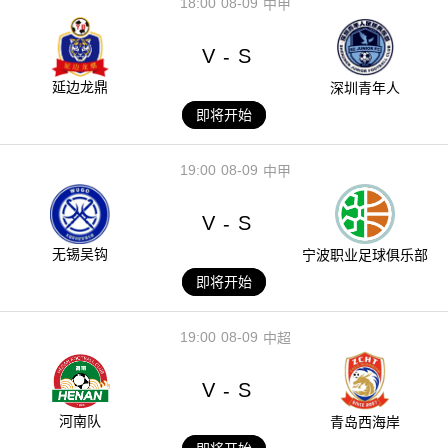
18:00
08-09
中甲
V
S
-
延边龙鼎
深圳青年人
即将开始
19:00
08-09
中甲
V
S
-
无锡吴钩
宁波职业足球俱乐部
即将开始
19:00
08-09
中超
V
S
-
河南队
青岛西海岸