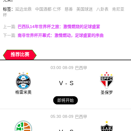
标签
：
延边龙鼎
中国酒都·仁怀
慈善
美国球迷
八卦表
肯尼亚
杯
上一篇:
巴西队14年世界杯之旅：激情燃烧的足球盛宴
下一篇:
南非世界杯开幕式：激情燃动，足球盛宴的序曲
推荐比赛
03:00
08-09
巴西甲
V
S
-
格雷米奥
圣保罗
即将开始
05:30
08-09
巴西甲