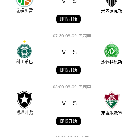
V
S
-
瑞模贝雷
米内罗竞技
即将开始
07:30
08-09
巴西甲
V
S
-
科里蒂巴
沙佩科恩斯
即将开始
08:00
08-09
巴西甲
V
S
-
博塔弗戈
弗鲁米嫩塞
即将开始