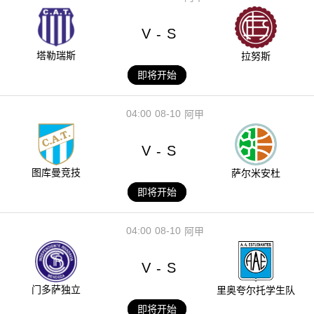
V
S
-
塔勒瑞斯
拉努斯
即将开始
04:00
08-10
阿甲
V
S
-
图库曼竞技
萨尔米安杜
即将开始
04:00
08-10
阿甲
V
S
-
门多萨独立
里奥夸尔托学生队
即将开始