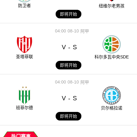
防卫者
纽维尔老男孩
即将开始
04:00
08-10
阿甲
V
S
-
圣塔菲联
科尔多瓦中央SDE
即将开始
04:00
08-10
阿甲
V
S
-
班菲尔德
贝尔格拉诺
即将开始
热门赛事