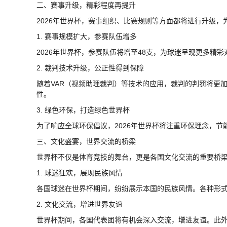
二、赛事升级，精彩程度再提升
2026年世界杯，赛事组织、比赛规则等方面都将进行升级
1. 赛事规模扩大，参赛队伍增多
2026年世界杯，参赛队伍将增至48支，为球迷呈现更多精
2. 裁判技术升级，公正性得到保障
随着VAR（视频助理裁判）等技术的应用，裁判的判罚将更加
性。
3. 绿色环保，打造绿色世界杯
为了响应全球环保倡议，2026年世界杯将注重环保理念，
三、文化盛宴，世界交流的桥梁
世界杯不仅是体育竞技的舞台，更是各国文化交流的重要桥梁
1. 球迷狂欢，展现民族风情
各国球迷在世界杯期间，纷纷展示本国的民族风情。各种形
2. 文化交流，增进世界友谊
世界杯期间，各国代表团将有机会深入交流，增进友谊。此