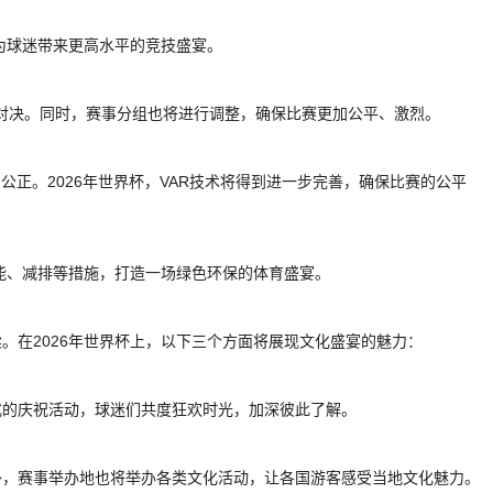
，为球迷带来更高水平的竞技盛宴。
彩对决。同时，赛事分组也将进行调整，确保比赛更加公平、激烈。
公正。2026年世界杯，VAR技术将得到进一步完善，确保比赛的公平
节能、减排等措施，打造一场绿色环保的体育盛宴。
。在2026年世界杯上，以下三个方面将展现文化盛宴的魅力：
式的庆祝活动，球迷们共度狂欢时光，加深彼此了解。
外，赛事举办地也将举办各类文化活动，让各国游客感受当地文化魅力。