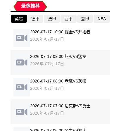
录像推荐
英超
德甲
法甲
西甲
意甲
NBA
2026-07-17 10:00 掘金VS开拓者
2026年-07月-17日
2026-07-17 09:00 热火VS猛龙
2026年-07月-17日
2026-07-17 08:00 老鹰VS灰熊
2026年-07月-17日
2026-07-17 07:00 尼克斯VS勇士
2026年-07月-17日
2026-07-17 06:00 公牛VS湖人