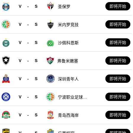
V
-
S
即将开始
圣保罗
V
-
S
即将开始
米内罗竞技
V
-
S
即将开始
沙佩科恩斯
V
-
S
即将开始
弗鲁米嫩塞
V
-
S
即将开始
深圳青年人
V
-
S
即将开始
宁波职业足球俱
乐部
V
-
S
即将开始
青岛西海岸
V
-
S
即将开始