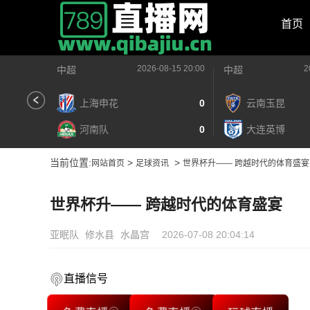
首页
2026-08-15 20:00
2
中超
中超
上海申花
0
云南玉昆
河南队
0
大连英博
当前位置:
>
>
网站首页
足球资讯
世界杯升—— 跨越时代的体育盛宴
世界杯升—— 跨越时代的体育盛宴
亚眠队
修水县
水晶宫
2026-07-08 20:04:14
直播信号