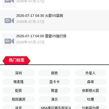
2026年-07月-17日
2026-07-17 04:30 火箭VS篮网
2026年-07月-17日
2026-07-17 04:00 雷霆VS独行侠
2026年-07月-17日
热门标签
深圳
趋势
外星人
喀麦隆
蓝卡卡
森哥
配音
鞋盒
休斯顿火箭
规则漏洞
演示
吐槽
肖克
NBA季后赛东部半决赛G3
比勒菲尔德