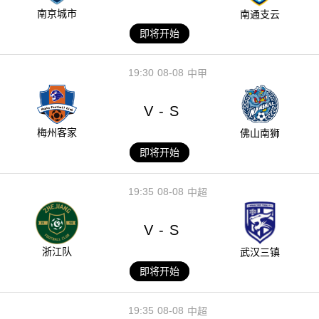
南京城市
南通支云
即将开始
19:30
08-08
中甲
V
S
-
梅州客家
佛山南狮
即将开始
19:35
08-08
中超
V
S
-
浙江队
武汉三镇
即将开始
19:35
08-08
中超