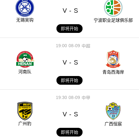
V
S
-
无锡吴钩
宁波职业足球俱乐部
即将开始
19:00
08-09
中超
V
S
-
河南队
青岛西海岸
即将开始
19:30
08-09
中甲
V
S
-
广州豹
广西恒宸
即将开始