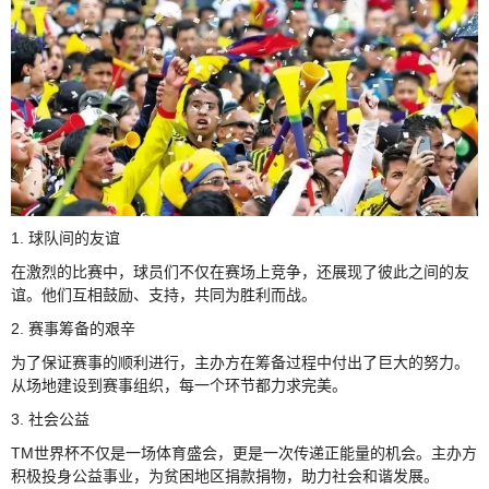
1. 球队间的友谊
在激烈的比赛中，球员们不仅在赛场上竞争，还展现了彼此之间的友
谊。他们互相鼓励、支持，共同为胜利而战。
2. 赛事筹备的艰辛
为了保证赛事的顺利进行，主办方在筹备过程中付出了巨大的努力。
从场地建设到赛事组织，每一个环节都力求完美。
3. 社会公益
TM世界杯不仅是一场体育盛会，更是一次传递正能量的机会。主办方
积极投身公益事业，为贫困地区捐款捐物，助力社会和谐发展。