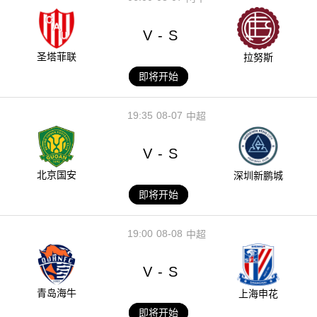
V
S
-
圣塔菲联
拉努斯
即将开始
19:35
08-07
中超
V
S
-
北京国安
深圳新鹏城
即将开始
19:00
08-08
中超
V
S
-
青岛海牛
上海申花
即将开始