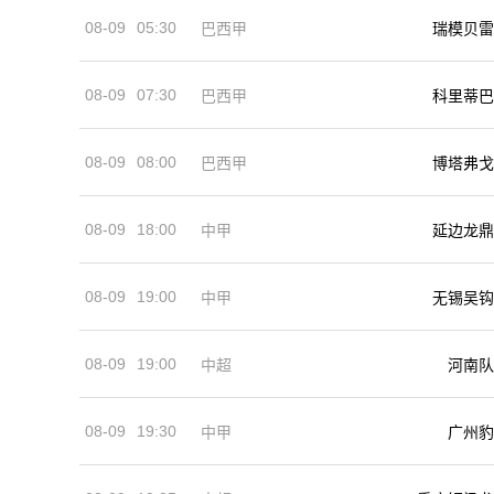
08-09
05:30
巴西甲
瑞模贝雷
08-09
07:30
巴西甲
科里蒂巴
08-09
08:00
巴西甲
博塔弗戈
08-09
18:00
中甲
延边龙鼎
08-09
19:00
中甲
无锡吴钩
08-09
19:00
河南队
中超
08-09
19:30
中甲
广州豹