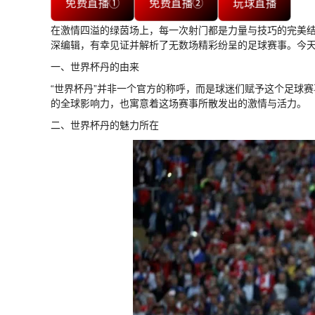
免费直播①
免费直播②
玩球直播
在激情四溢的绿茵场上，每一次射门都是力量与技巧的完美
深编辑，有幸见证并解析了无数场精彩纷呈的足球赛事。今天
一、世界杯丹的由来
“世界杯丹”并非一个官方的称呼，而是球迷们赋予这个足球
的全球影响力，也寓意着这场赛事所散发出的激情与活力。
二、世界杯丹的魅力所在