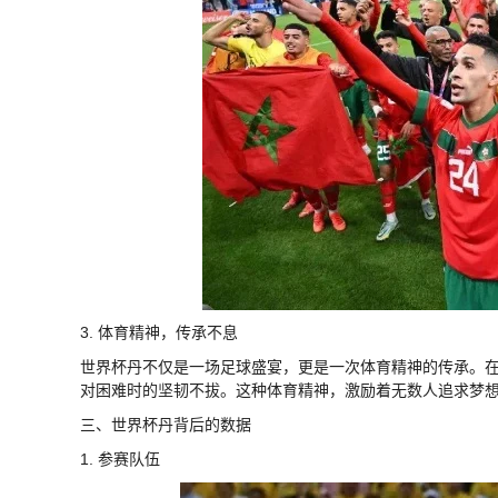
3. 体育精神，传承不息
世界杯丹不仅是一场足球盛宴，更是一次体育精神的传承。
对困难时的坚韧不拔。这种体育精神，激励着无数人追求梦
三、世界杯丹背后的数据
1. 参赛队伍