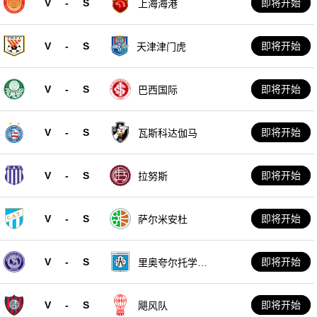
V
-
S
即将开始
上海海港
V
-
S
即将开始
天津津门虎
V
-
S
即将开始
巴西国际
V
-
S
即将开始
瓦斯科达伽马
V
-
S
即将开始
拉努斯
V
-
S
即将开始
萨尔米安杜
V
-
S
即将开始
里奥夸尔托学生
队
V
-
S
即将开始
飓风队