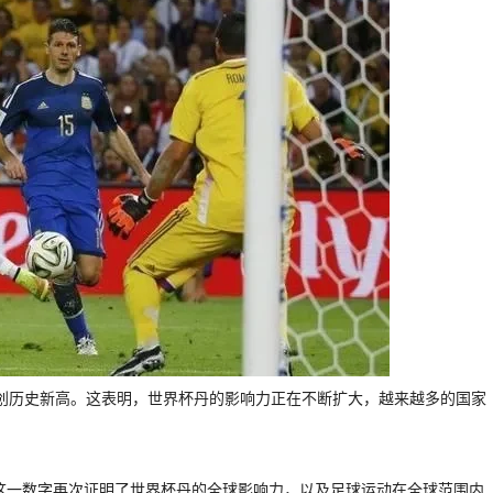
量创历史新高。这表明，世界杯丹的影响力正在不断扩大，越来越多的国家
。这一数字再次证明了世界杯丹的全球影响力，以及足球运动在全球范围内