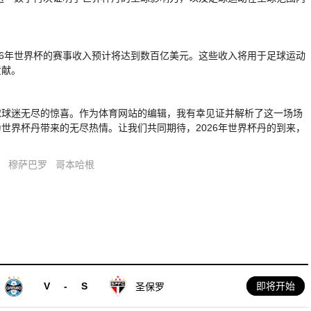
26年世界杯的赛事收入预计将达到数百亿美元。这些收入将用于足球运动
贡献。
球球迷无尽的惊喜。作为体育网站的编辑，我有幸见证并解析了这一场场
世界杯丹带来的无尽热情。让我们共同期待，2026年世界杯丹的到来，
穆萨巴罗
哥本哈根
V
-
S
即将开始
圣保罗