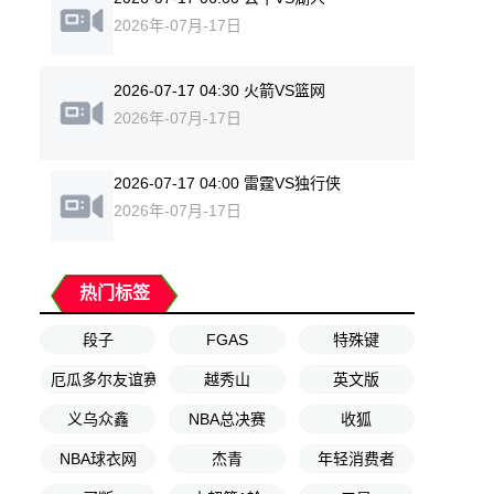
2026年-07月-17日
2026-07-17 04:30 火箭VS篮网
2026年-07月-17日
2026-07-17 04:00 雷霆VS独行侠
2026年-07月-17日
热门标签
段子
FGAS
特殊键
厄瓜多尔友谊赛
越秀山
英文版
义乌众鑫
NBA总决赛
收狐
NBA球衣网
杰青
年轻消费者