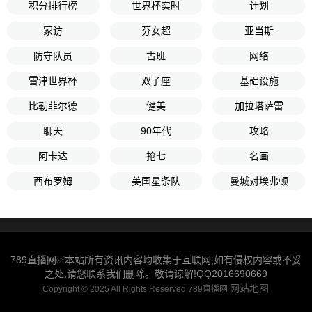
积分排行榜
世界杯实时
计划
家访
芬女超
亚当斯
防守队员
古班
网络
雪津世界杯
双子座
基础设施
比勒菲尔德
健美
加拉塔萨雷
聊天
90年代
攻略
阿卡达
抢七
名画
西布罗姆
美国星条队
曼城对埃弗顿
789直播网✅本站所有资讯内容均收集于互联网,如有侵权内容或不妥
之处,请您联系我们删除。敬请谅解!QQ2016690669
网站地图
Copyright © 2025 All Rights Reserved 789直播网