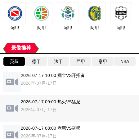
阿甲
阿甲
阿甲
阿甲
阿甲
录像推荐
英超
德甲
法甲
西甲
意甲
NBA
2026-07-17 10:00 掘金VS开拓者
2026年-07月-17日
2026-07-17 09:00 热火VS猛龙
2026年-07月-17日
2026-07-17 08:00 老鹰VS灰熊
2026年-07月-17日