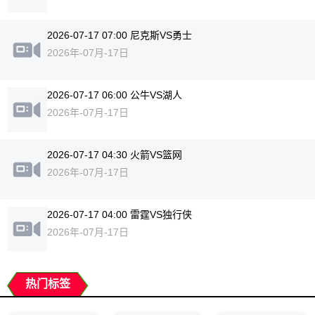
2026-07-17 07:00 尼克斯VS勇士
2026年-07月-17日
2026-07-17 06:00 公牛VS湖人
2026年-07月-17日
2026-07-17 04:30 火箭VS篮网
2026年-07月-17日
2026-07-17 04:00 雷霆VS独行侠
2026年-07月-17日
热门标签