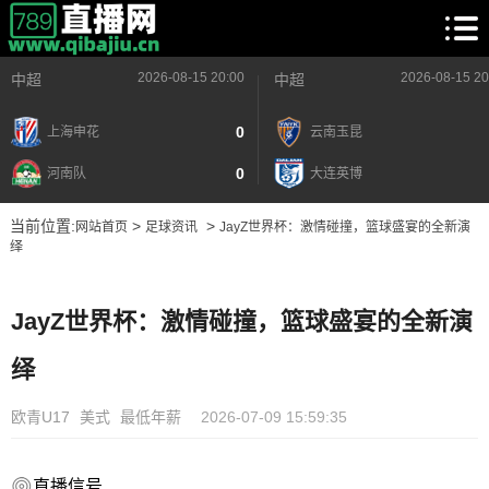
2026-08-15 20:00
2026-08-15 20
中超
中超
0
上海申花
云南玉昆
0
河南队
大连英博
当前位置:
>
>
网站首页
足球资讯
JayZ世界杯：激情碰撞，篮球盛宴的全新演
绎
JayZ世界杯：激情碰撞，篮球盛宴的全新演
绎
欧青U17
美式
最低年薪
2026-07-09 15:59:35
直播信号