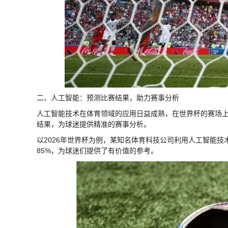
二、人工智能：预测比赛结果，助力赛事分析
人工智能技术在体育领域的应用日益成熟，在世界杯的赛场
结果，为球迷提供精准的赛事分析。
以2026年世界杯为例，某知名体育科技公司利用人工智能技
85%，为球迷们提供了有价值的参考。