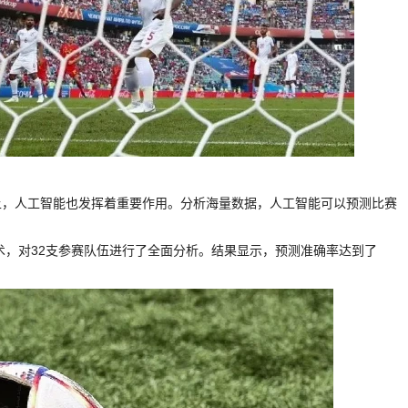
上，人工智能也发挥着重要作用。分析海量数据，人工智能可以预测比赛
术，对32支参赛队伍进行了全面分析。结果显示，预测准确率达到了