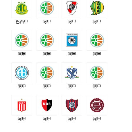
巴西甲
阿甲
阿甲
阿甲
阿甲
阿甲
阿甲
阿甲
阿甲
阿甲
阿甲
阿甲
阿甲
阿甲
阿甲
阿甲