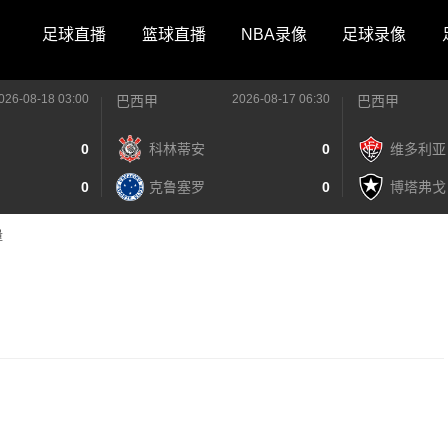
足球直播
篮球直播
NBA录像
足球录像
026-08-18 03:00
2026-08-17 06:30
巴西甲
巴西甲
0
科林蒂安
0
维多利亚
0
克鲁塞罗
0
博塔弗戈
量