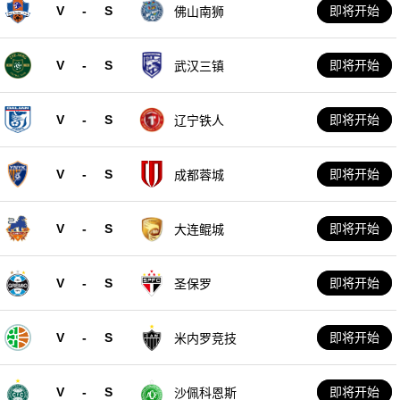
V
-
S
即将开始
佛山南狮
V
-
S
即将开始
武汉三镇
V
-
S
即将开始
辽宁铁人
V
-
S
即将开始
成都蓉城
V
-
S
即将开始
大连鲲城
V
-
S
即将开始
圣保罗
V
-
S
即将开始
米内罗竞技
V
-
S
即将开始
沙佩科恩斯