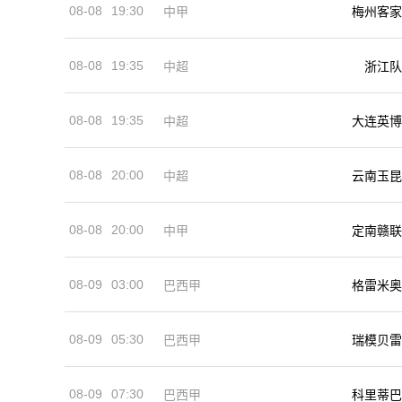
08-08
19:30
中甲
梅州客家
08-08
19:35
中超
浙江队
08-08
19:35
中超
大连英博
08-08
20:00
中超
云南玉昆
08-08
20:00
中甲
定南赣联
08-09
03:00
巴西甲
格雷米奥
08-09
05:30
巴西甲
瑞模贝雷
08-09
07:30
巴西甲
科里蒂巴