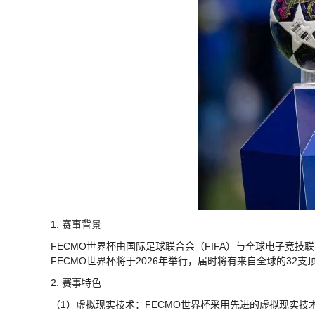
1. 赛事背景
FECMO世界杯由国际足球联合会（FIFA）与全球电子竞
FECMO世界杯将于2026年举行，届时将有来自全球的32
2. 赛事特色
（1）虚拟现实技术：FECMO世界杯采用先进的虚拟现实