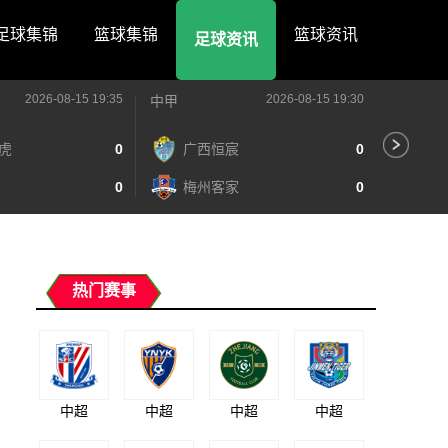
足球集锦
篮球集锦
篮球资讯
足球资讯
2026-08-15 19:35
2026-08-15 19:30
中甲
中甲
虎
0
广西恒宸
0
陕
0
梅州客家
0
长
热门赛事
中超
中超
中超
中超