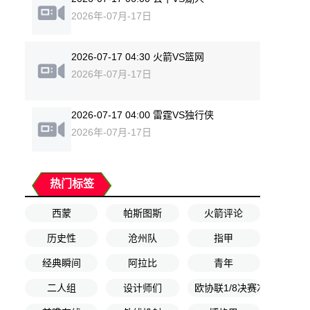
2026年-07月-17日
2026-07-17 04:30 火箭VS篮网
2026年-07月-17日
2026-07-17 04:00 雷霆VS独行侠
2026年-07月-17日
热门标签
西蒙
帕斯图斯
火箭评论
历史性
沧州队
指甲
经典瞬间
阿拉比
青年
二人组
设计师们
欧协联1/8决赛次回合