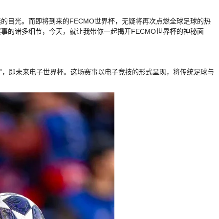
的目光。而即将到来的FECMO世界杯，无疑将再次点燃全球足球的热
事的诸多细节，今天，就让我带你一起揭开FECMO世界杯的神秘面
 of the World”，即未来电子世界杯。这场赛事以电子竞技的形式呈现，将传统足球与