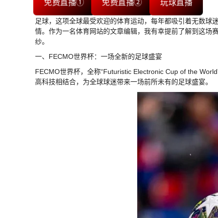
免费直播①
免费直播②
玩球直播
足球，这项全球最受欢迎的体育运动，每年都吸引着无数球迷
情。作为一名体育网站的文章编辑，我有幸提前了解到这场赛
纱。
一、FECMO世界杯：一场全新的足球盛宴
FECMO世界杯，全称“Futuristic Electronic Cup
高科技相结合，为全球球迷带来一场前所未有的足球盛宴。