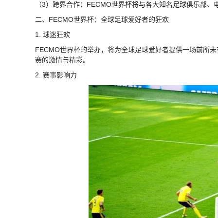
（3）跨界合作：FECMO世界杯将与各大知名足球俱乐部
二、FECMO世界杯：全球足球爱好者的狂欢
1. 球迷狂欢
FECMO世界杯的举办，将为全球足球爱好者提供一场前所
赛的激情与精彩。
2. 赛事影响力