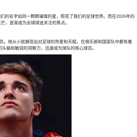
们的名字如同一颗颗璀璨的星，照亮了我们的足球世界。而在2026年的
光芒，逐渐成为全球球迷关注的焦点。
球运动员。他从小就展现出对足球的热爱和天赋，在俱乐部和国家队中都有着
冷静的头脑和敏锐的洞察力，迅速成为球队的核心球员。