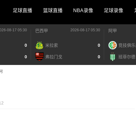
足球直播
篮球直播
NBA录像
足球录像
026-08-17 05:30
2026-08-17 05:30
巴西甲
阿甲
0
米拉索
0
竞技俱乐
0
弗拉门戈
0
班菲尔德
河
12