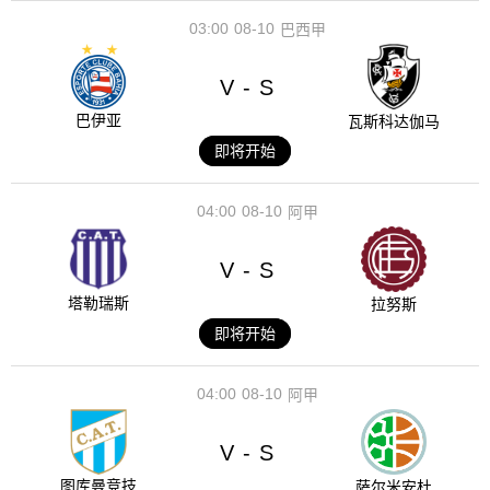
03:00
08-10
巴西甲
V
S
-
巴伊亚
瓦斯科达伽马
即将开始
04:00
08-10
阿甲
V
S
-
塔勒瑞斯
拉努斯
即将开始
04:00
08-10
阿甲
V
S
-
图库曼竞技
萨尔米安杜