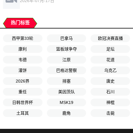
2026年-07月-17日
热门标签
西甲第33轮
巴拿马
欧冠决赛直播
康利
篮板球争夺
足坛
韦德
江原
花道
灌饼
巴格达警察
乌克乙
2026界
排塞
唐史
重任
美因茨队
石川
日韩世界杯
MSK19
神棍
土耳其
鹿角
击毙