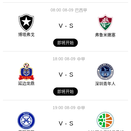
08:00
08-09
巴西甲
V
S
-
博塔弗戈
弗鲁米嫩塞
即将开始
18:00
08-09
中甲
V
S
-
延边龙鼎
深圳青年人
即将开始
19:00
08-09
中甲
V
S
-