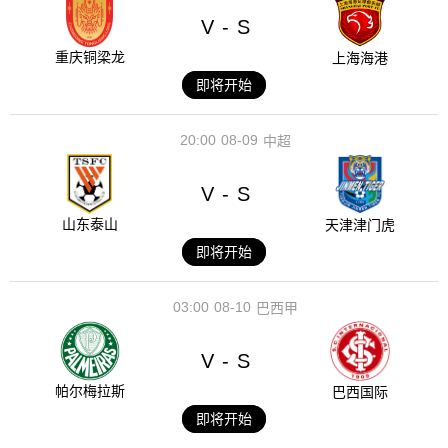
V
S
-
重庆铜梁龙
上海海港
即将开始
20:00
08-09
中超
V
S
-
山东泰山
天津津门虎
即将开始
03:00
08-10
巴西甲
V
S
-
帕尔梅拉斯
巴西国际
即将开始