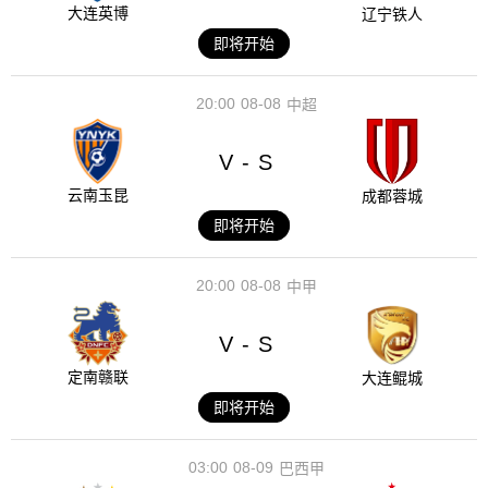
大连英博
辽宁铁人
即将开始
20:00
08-08
中超
V
S
-
云南玉昆
成都蓉城
即将开始
20:00
08-08
中甲
V
S
-
定南赣联
大连鲲城
即将开始
03:00
08-09
巴西甲