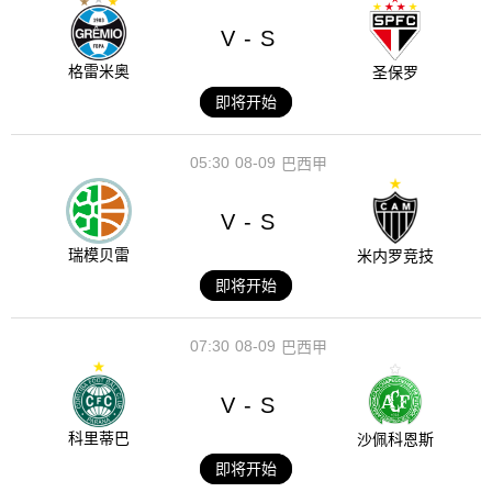
V
S
-
格雷米奥
圣保罗
即将开始
05:30
08-09
巴西甲
V
S
-
瑞模贝雷
米内罗竞技
即将开始
07:30
08-09
巴西甲
V
S
-
科里蒂巴
沙佩科恩斯
即将开始