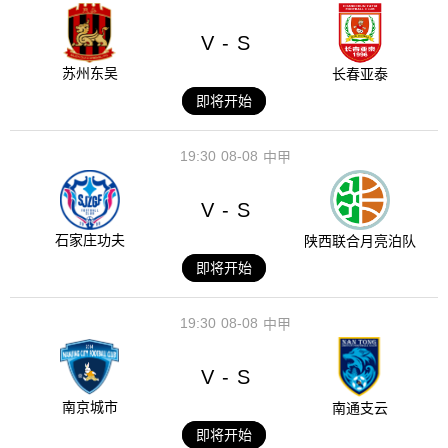
V
S
-
苏州东吴
长春亚泰
即将开始
19:30
08-08
中甲
V
S
-
石家庄功夫
陕西联合月亮泊队
即将开始
19:30
08-08
中甲
V
S
-
南京城市
南通支云
即将开始