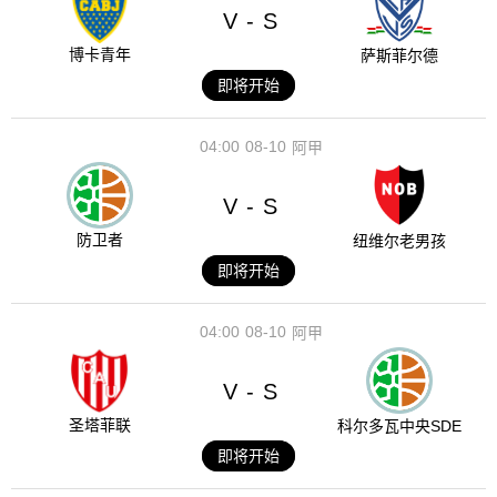
V
S
-
博卡青年
萨斯菲尔德
即将开始
04:00
08-10
阿甲
V
S
-
防卫者
纽维尔老男孩
即将开始
04:00
08-10
阿甲
V
S
-
圣塔菲联
科尔多瓦中央SDE
即将开始