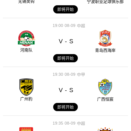
无锡吴钩
宁波职业足球俱乐部
即将开始
19:00
08-09
中超
V
S
-
河南队
青岛西海岸
即将开始
19:30
08-09
中甲
V
S
-
广州豹
广西恒宸
即将开始
19:35
08-09
中超