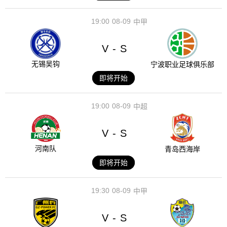
19:00
08-09
中甲
V
S
-
无锡吴钩
宁波职业足球俱乐部
即将开始
19:00
08-09
中超
V
S
-
河南队
青岛西海岸
即将开始
19:30
08-09
中甲
V
S
-