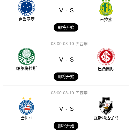
V
S
-
克鲁塞罗
米拉索
即将开始
03:00
08-10
巴西甲
V
S
-
帕尔梅拉斯
巴西国际
即将开始
03:00
08-10
巴西甲
V
S
-
巴伊亚
瓦斯科达伽马
即将开始