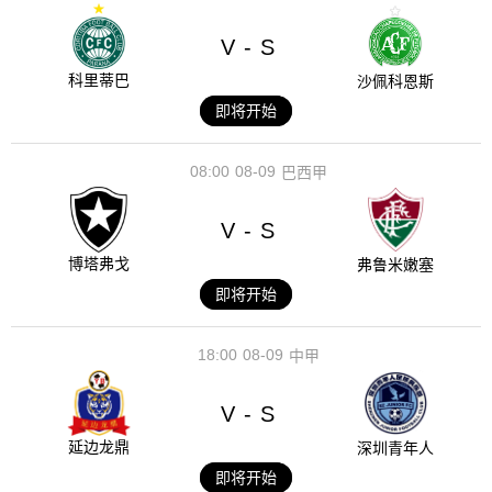
V
S
-
科里蒂巴
沙佩科恩斯
即将开始
08:00
08-09
巴西甲
V
S
-
博塔弗戈
弗鲁米嫩塞
即将开始
18:00
08-09
中甲
V
S
-
延边龙鼎
深圳青年人
即将开始