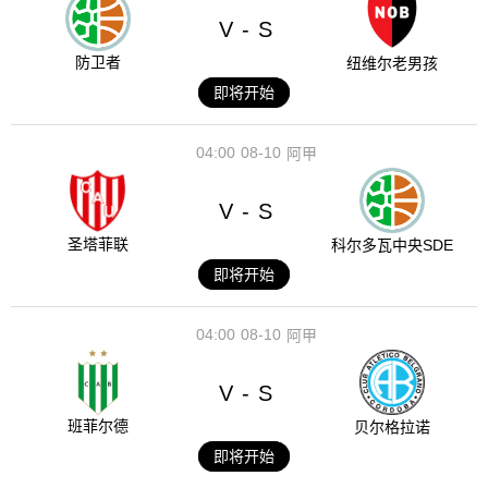
V
S
-
防卫者
纽维尔老男孩
即将开始
04:00
08-10
阿甲
V
S
-
圣塔菲联
科尔多瓦中央SDE
即将开始
04:00
08-10
阿甲
V
S
-
班菲尔德
贝尔格拉诺
即将开始