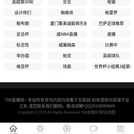
英超第30轮
豆豆
电锯
设计师们
蜘蛛侠
格雷罗
勒布朗
厦门集美诚毅俱乐部
巴萨足球推荐
足总杯
威NBA直播
速播
标志性
威廉姆森
比赛中
举办国
帕克
英超球队
维亚杯
场面
世界杯小组赛J组第3
789直播网✅本站所有资讯内容均收集于互联网,如有侵权内容或不妥
之处,请您联系我们删除。敬请谅解!QQ2016690669
网站地图
Copyright © 2025 All Rights Reserved 789直播网