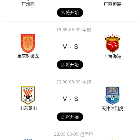
广州豹
广西恒宸
即将开始
19:35
08-09
中超
V
S
-
重庆铜梁龙
上海海港
即将开始
20:00
08-09
中超
V
S
-
山东泰山
天津津门虎
即将开始
22:00
08-09
巴西甲