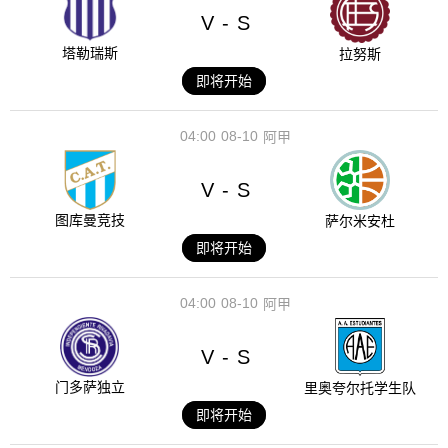
V
S
-
塔勒瑞斯
拉努斯
即将开始
04:00
08-10
阿甲
V
S
-
图库曼竞技
萨尔米安杜
即将开始
04:00
08-10
阿甲
V
S
-
门多萨独立
里奥夸尔托学生队
即将开始