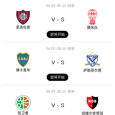
04:00
08-10
阿甲
V
S
-
圣洛伦索
飓风队
即将开始
04:00
08-10
阿甲
V
S
-
博卡青年
萨斯菲尔德
即将开始
04:00
08-10
阿甲
V
S
-
防卫者
纽维尔老男孩