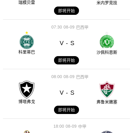
瑞模贝雷
米内罗竞技
即将开始
07:30
08-09
巴西甲
V
S
-
科里蒂巴
沙佩科恩斯
即将开始
08:00
08-09
巴西甲
V
S
-
博塔弗戈
弗鲁米嫩塞
即将开始
18:00
08-09
中甲