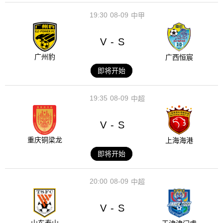
19:30
08-09
中甲
V
S
-
广州豹
广西恒宸
即将开始
19:35
08-09
中超
V
S
-
重庆铜梁龙
上海海港
即将开始
20:00
08-09
中超
V
S
-