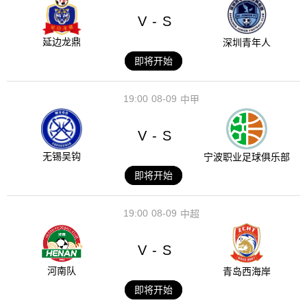
V
S
-
延边龙鼎
深圳青年人
即将开始
19:00
08-09
中甲
V
S
-
无锡吴钩
宁波职业足球俱乐部
即将开始
19:00
08-09
中超
V
S
-
河南队
青岛西海岸
即将开始