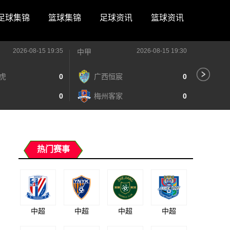
足球集锦
篮球集锦
足球资讯
篮球资讯
2026-08-15 19:35
2026-08-15 19:30
中甲
中甲
虎
0
广西恒宸
0
陕
0
梅州客家
0
长
热门赛事
中超
中超
中超
中超