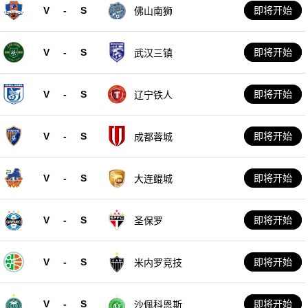
V
-
S
即将开始
佛山南狮
V
-
S
即将开始
武汉三镇
V
-
S
即将开始
辽宁铁人
V
-
S
即将开始
成都蓉城
V
-
S
即将开始
大连鲲城
V
-
S
即将开始
圣保罗
V
-
S
即将开始
米内罗竞技
V
-
S
即将开始
沙佩科恩斯