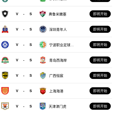
V
-
S
即将开始
弗鲁米嫩塞
V
-
S
即将开始
深圳青年人
V
-
S
即将开始
宁波职业足球俱
乐部
V
-
S
即将开始
青岛西海岸
V
-
S
即将开始
广西恒宸
V
-
S
即将开始
上海海港
V
-
S
即将开始
天津津门虎