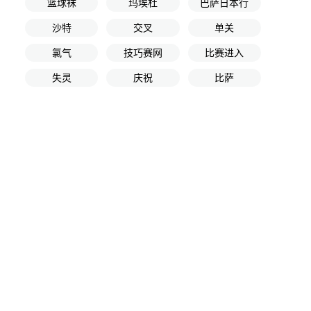
篮球袜
玛埃杜
巴萨日本行
沙特
交叉
单关
氯气
技巧赛网
比赛进入
失灵
庆祝
比萨