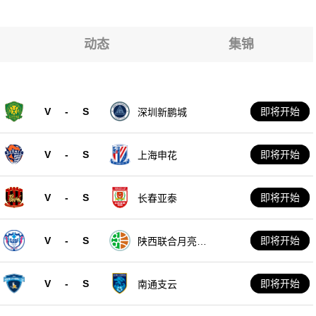
动态
集锦
V
-
S
即将开始
深圳新鹏城
V
-
S
即将开始
上海申花
V
-
S
即将开始
长春亚泰
V
-
S
即将开始
陕西联合月亮泊
队
V
-
S
即将开始
南通支云