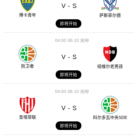
V
S
-
博卡青年
萨斯菲尔德
即将开始
04:00
08-10
阿甲
V
S
-
防卫者
纽维尔老男孩
即将开始
04:00
08-10
阿甲
V
S
-
圣塔菲联
科尔多瓦中央SDE
即将开始