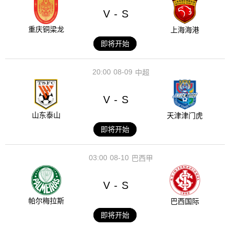
V
S
-
重庆铜梁龙
上海海港
即将开始
20:00
08-09
中超
V
S
-
山东泰山
天津津门虎
即将开始
03:00
08-10
巴西甲
V
S
-
帕尔梅拉斯
巴西国际
即将开始