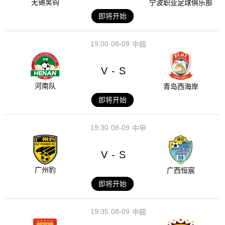
无锡吴钩
宁波职业足球俱乐部
即将开始
19:00
08-09
中超
V
S
-
河南队
青岛西海岸
即将开始
19:30
08-09
中甲
V
S
-
广州豹
广西恒宸
即将开始
19:35
08-09
中超