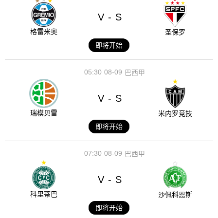
V
S
-
格雷米奥
圣保罗
即将开始
05:30
08-09
巴西甲
V
S
-
瑞模贝雷
米内罗竞技
即将开始
07:30
08-09
巴西甲
V
S
-
科里蒂巴
沙佩科恩斯
即将开始