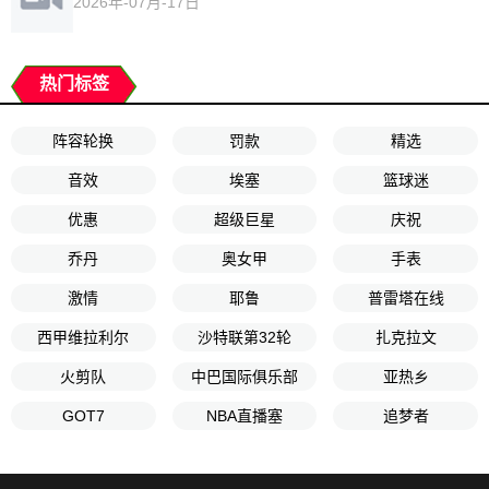
2026年-07月-17日
热门标签
阵容轮换
罚款
精选
音效
埃塞
篮球迷
优惠
超级巨星
庆祝
乔丹
奥女甲
手表
激情
耶鲁
普雷塔在线
西甲维拉利尔
沙特联第32轮
扎克拉文
火剪队
中巴国际俱乐部
亚热乡
GOT7
NBA直播塞
追梦者