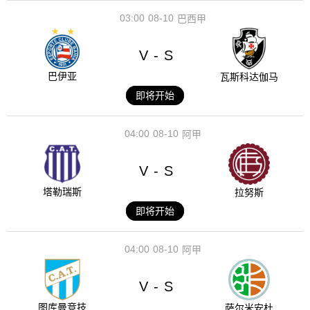
03:00
08-10
巴西甲
V
S
-
巴伊亚
瓦斯科达伽马
即将开始
04:00
08-10
阿甲
V
S
-
塔勒瑞斯
拉努斯
即将开始
04:00
08-10
阿甲
V
S
-
图库曼竞技
萨尔米安杜