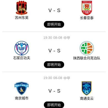
V
S
-
苏州东吴
长春亚泰
即将开始
19:30
08-08
中甲
V
S
-
石家庄功夫
陕西联合月亮泊队
即将开始
19:30
08-08
中甲
V
S
-
南京城市
南通支云
即将开始