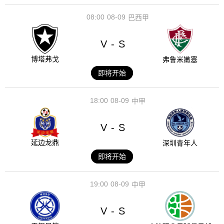
08:00
08-09
巴西甲
V
S
-
博塔弗戈
弗鲁米嫩塞
即将开始
18:00
08-09
中甲
V
S
-
延边龙鼎
深圳青年人
即将开始
19:00
08-09
中甲
V
S
-