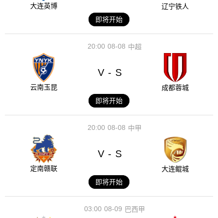
大连英博
辽宁铁人
即将开始
20:00
08-08
中超
V
S
-
云南玉昆
成都蓉城
即将开始
20:00
08-08
中甲
V
S
-
定南赣联
大连鲲城
即将开始
03:00
08-09
巴西甲