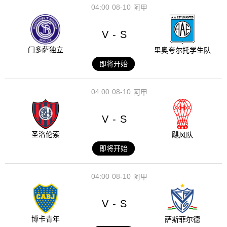
04:00
08-10
阿甲
V
S
-
门多萨独立
里奥夸尔托学生队
即将开始
04:00
08-10
阿甲
V
S
-
圣洛伦索
飓风队
即将开始
04:00
08-10
阿甲
V
S
-
博卡青年
萨斯菲尔德