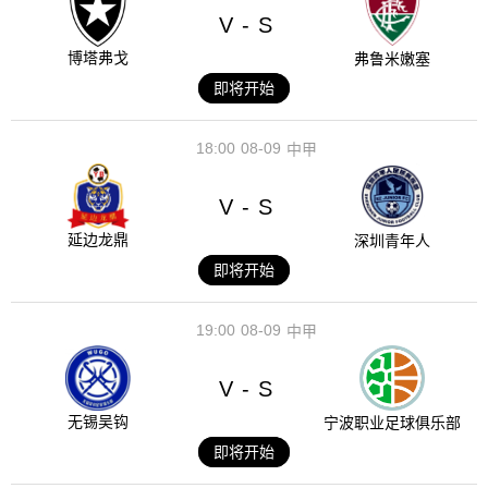
V
S
-
博塔弗戈
弗鲁米嫩塞
即将开始
18:00
08-09
中甲
V
S
-
延边龙鼎
深圳青年人
即将开始
19:00
08-09
中甲
V
S
-
无锡吴钩
宁波职业足球俱乐部
即将开始