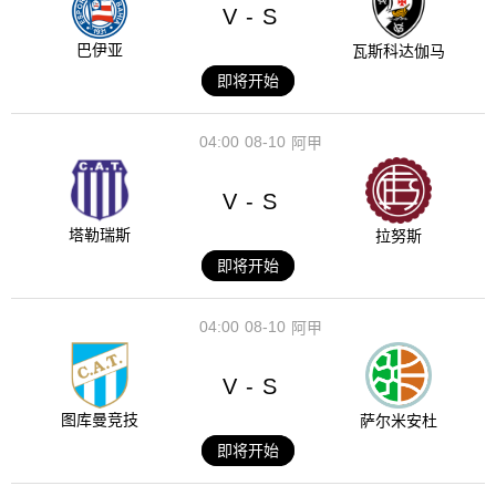
V
S
-
巴伊亚
瓦斯科达伽马
即将开始
04:00
08-10
阿甲
V
S
-
塔勒瑞斯
拉努斯
即将开始
04:00
08-10
阿甲
V
S
-
图库曼竞技
萨尔米安杜
即将开始