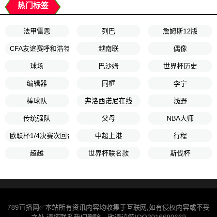
热门标签
法甲雷恩
列巴
詹姆斯12版
CFA友谊赛呼和浩特赛第3轮
越南联
偶像
球场
巴沙姆
世界杯历史
编辑器
同框
李宁
棒球队
弗洛西诺尼在线
浅野
传统强队
父母
NBA大师
欧联杯1/4决赛次回合
中超上港
行程
超越
世界杯联名款
斯伐杯
789直播网✅本站所有资讯内容均收集于互联网,如有侵权内容或不妥