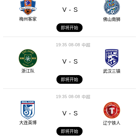
V
S
-
梅州客家
佛山南狮
即将开始
19:35
08-08
中超
V
S
-
浙江队
武汉三镇
即将开始
19:35
08-08
中超
V
S
-
大连英博
辽宁铁人
即将开始