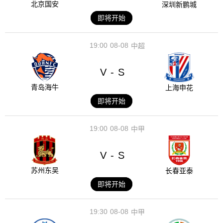
北京国安
深圳新鹏城
即将开始
19:00
08-08
中超
V
S
-
青岛海牛
上海申花
即将开始
19:00
08-08
中甲
V
S
-
苏州东吴
长春亚泰
即将开始
19:30
08-08
中甲