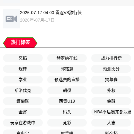
2026-07-17 04:00 雷霆VS独行侠
2026年-07月-17日
热门标签
恶搞
赫罗纳在线
战力排行榜
规律
郭铭慧
预测比分
学业
预选赛的直播
揭幕赛
斯洛伐克
胡须
扑救
缅甸联
西青U19
金融
金寨
码头
NBA季后赛东部决赛
玩家在游戏中
竞彩
大志
充电宝
射手榜
影帝杯