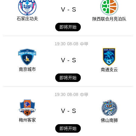
V
S
-
石家庄功夫
陕西联合月亮泊队
即将开始
19:30
08-08
中甲
V
S
-
南京城市
南通支云
即将开始
19:30
08-08
中甲
V
S
-
梅州客家
佛山南狮
即将开始