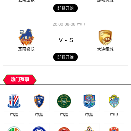
云南玉昆
成都蓉城
即将开始
20:00
08-08
中甲
V
S
-
定南赣联
大连鲲城
即将开始
热门赛事
中超
中超
中超
中超
中甲