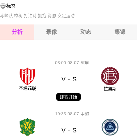
标签
2026-08-15 【芬乙】 洪卡VSEBK埃斯波
赤峰队
樟树
打油诗
拥抱
肖恩
女足运动
2026-08-15 【芬乙】 洪卡VSEBK埃斯波
分析
录像
动态
集锦
2026-08-15 【芬乙】 洪卡VSEBK埃斯波
2026-08-14 【芬乙】 洪卡VSEBK埃斯波
06:00
08-07
阿甲
V
S
-
圣塔菲联
拉努斯
即将开始
19:35
08-07
中超
V
S
-