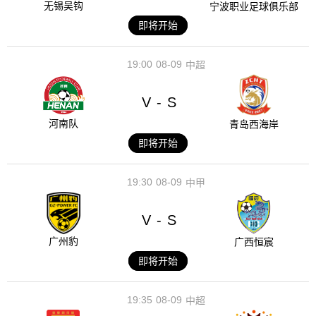
无锡吴钩
宁波职业足球俱乐部
即将开始
19:00
08-09
中超
V
S
-
河南队
青岛西海岸
即将开始
19:30
08-09
中甲
V
S
-
广州豹
广西恒宸
即将开始
19:35
08-09
中超