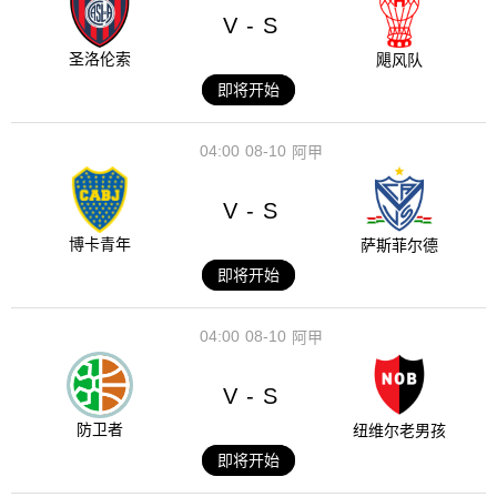
V
S
-
圣洛伦索
飓风队
即将开始
04:00
08-10
阿甲
V
S
-
博卡青年
萨斯菲尔德
即将开始
04:00
08-10
阿甲
V
S
-
防卫者
纽维尔老男孩
即将开始