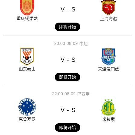
V
S
-
重庆铜梁龙
上海海港
即将开始
20:00
08-09
中超
V
S
-
山东泰山
天津津门虎
即将开始
22:00
08-09
巴西甲
V
S
-
克鲁塞罗
米拉索
即将开始