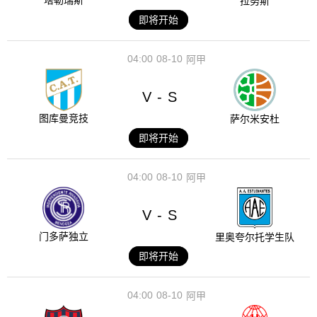
塔勒瑞斯
拉努斯
即将开始
04:00
08-10
阿甲
V
S
-
图库曼竞技
萨尔米安杜
即将开始
04:00
08-10
阿甲
V
S
-
门多萨独立
里奥夸尔托学生队
即将开始
04:00
08-10
阿甲