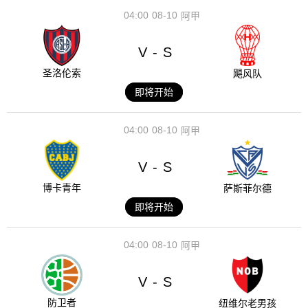
04:00
08-10
阿甲
V
S
-
圣洛伦索
飓风队
即将开始
04:00
08-10
阿甲
V
S
-
博卡青年
萨斯菲尔德
即将开始
04:00
08-10
阿甲
V
S
-
防卫者
纽维尔老男孩