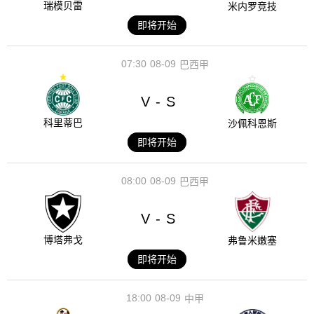
瑞模贝雷
米内罗竞技
即将开始
07:30
08-09
巴西甲
V
S
-
科里蒂巴
沙佩科恩斯
即将开始
08:00
08-09
巴西甲
V
S
-
博塔弗戈
弗鲁米嫩塞
即将开始
18:00
08-09
中甲