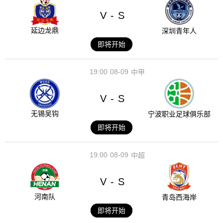
V
S
-
延边龙鼎
深圳青年人
即将开始
19:00
08-09
中甲
V
S
-
无锡吴钩
宁波职业足球俱乐部
即将开始
19:00
08-09
中超
V
S
-
河南队
青岛西海岸
即将开始