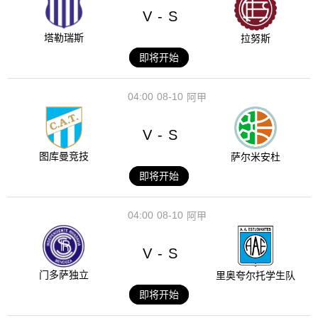
V
S
-
塔勒瑞斯
拉努斯
即将开始
04:00
08-10
阿甲
V
S
-
图库曼竞技
萨尔米安杜
即将开始
04:00
08-10
阿甲
V
S
-
门多萨独立
里奥夸尔托学生队
即将开始