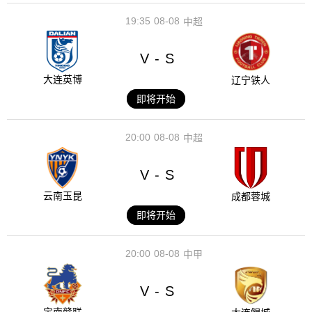
19:35
08-08
中超
V
S
-
大连英博
辽宁铁人
即将开始
20:00
08-08
中超
V
S
-
云南玉昆
成都蓉城
即将开始
20:00
08-08
中甲
V
S
-