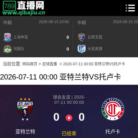
2026-08-15 20:00
2026-08-15 20
中超
中超
0
上海申花
云南玉昆
0
河南队
大连英博
当前位置:
>
>
网站首页
足球直播
2026-07-11 00:00 亚特兰特VS托卢卡
2026-07-11 00:00 亚特兰特VS托卢卡
球会友谊 | 2026-
07-11 00:00:00
0
0
亚特兰特
托卢卡
已结束