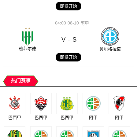
即将开始
04:00
08-10
阿甲
V
S
-
班菲尔德
贝尔格拉诺
即将开始
热门赛事
巴西甲
巴西甲
巴西甲
阿甲
阿甲