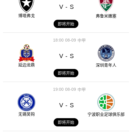
V
S
-
博塔弗戈
弗鲁米嫩塞
即将开始
18:00
08-09
中甲
V
S
-
延边龙鼎
深圳青年人
即将开始
19:00
08-09
中甲
V
S
-
无锡吴钩
宁波职业足球俱乐部
即将开始