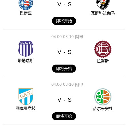
V
S
-
巴伊亚
瓦斯科达伽马
即将开始
04:00
08-10
阿甲
V
S
-
塔勒瑞斯
拉努斯
即将开始
04:00
08-10
阿甲
V
S
-
图库曼竞技
萨尔米安杜
即将开始