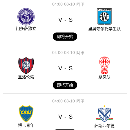
04:00
08-10
阿甲
V
S
-
门多萨独立
里奥夸尔托学生队
即将开始
04:00
08-10
阿甲
V
S
-
圣洛伦索
飓风队
即将开始
04:00
08-10
阿甲
V
S
-
博卡青年
萨斯菲尔德