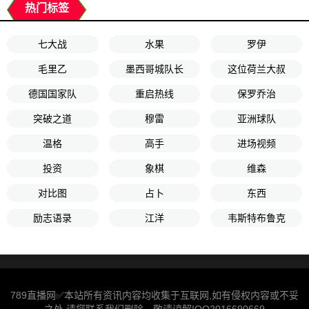
热门标签
七大战
水果
罗伊
毛里乙
墨西哥城队长
这位荷兰大叔
德国国家队
重启热线
保罗乔治
突破之道
穆雷
亚洲球队
温格
高手
进场视频
投资
象棋
维森
对比图
占卜
东西
励志语录
江洋
韦斯特布鲁克
789直播网✅本站所有资讯内容均收集于互联网,如有侵权内容或不妥