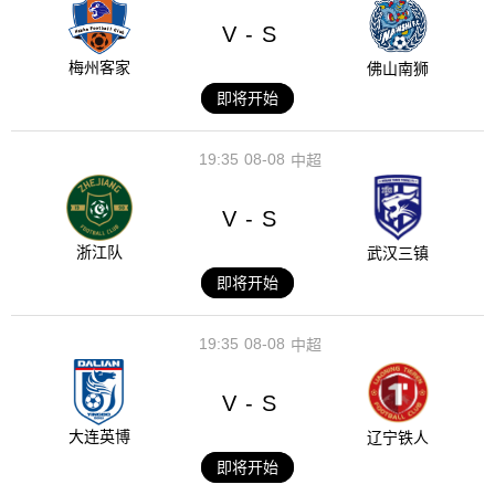
V
S
-
梅州客家
佛山南狮
即将开始
19:35
08-08
中超
V
S
-
浙江队
武汉三镇
即将开始
19:35
08-08
中超
V
S
-
大连英博
辽宁铁人
即将开始