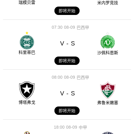
瑞模贝雷
米内罗竞技
即将开始
07:30
08-09
巴西甲
V
S
-
科里蒂巴
沙佩科恩斯
即将开始
08:00
08-09
巴西甲
V
S
-
博塔弗戈
弗鲁米嫩塞
即将开始
18:00
08-09
中甲