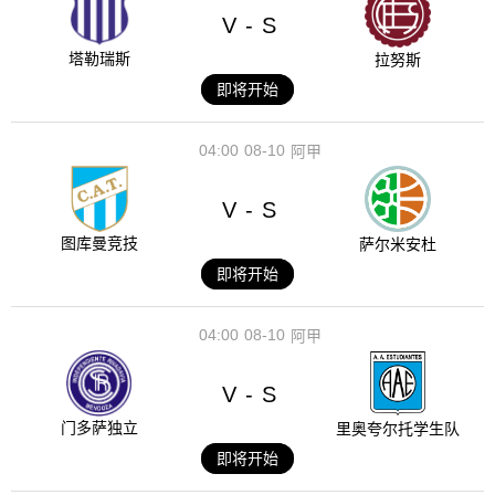
V
S
-
塔勒瑞斯
拉努斯
即将开始
04:00
08-10
阿甲
V
S
-
图库曼竞技
萨尔米安杜
即将开始
04:00
08-10
阿甲
V
S
-
门多萨独立
里奥夸尔托学生队
即将开始