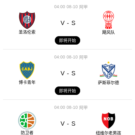
04:00
08-10
阿甲
V
S
-
圣洛伦索
飓风队
即将开始
04:00
08-10
阿甲
V
S
-
博卡青年
萨斯菲尔德
即将开始
04:00
08-10
阿甲
V
S
-
防卫者
纽维尔老男孩