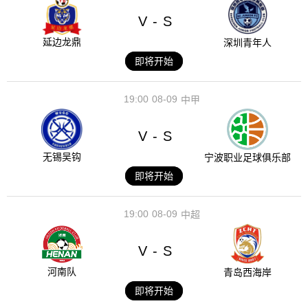
V
S
-
延边龙鼎
深圳青年人
即将开始
19:00
08-09
中甲
V
S
-
无锡吴钩
宁波职业足球俱乐部
即将开始
19:00
08-09
中超
V
S
-
河南队
青岛西海岸
即将开始