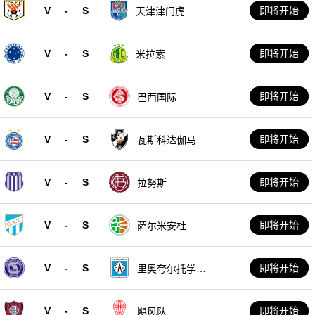
V
-
S
即将开始
天津津门虎
V
-
S
即将开始
米拉索
V
-
S
即将开始
巴西国际
V
-
S
即将开始
瓦斯科达伽马
V
-
S
即将开始
拉努斯
V
-
S
即将开始
萨尔米安杜
V
-
S
即将开始
里奥夸尔托学生
队
V
-
S
即将开始
飓风队