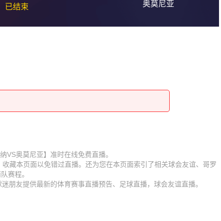
奥莫尼亚
已结束
赛【哥罗纳VS奥莫尼亚】准时在线免费直播。
D】收藏本页面以免错过直播。还为您在本页面索引了相关球会友谊、哥罗
两队赛程。
为球迷朋友提供最新的体育赛事直播预告、足球直播，球会友谊直播。