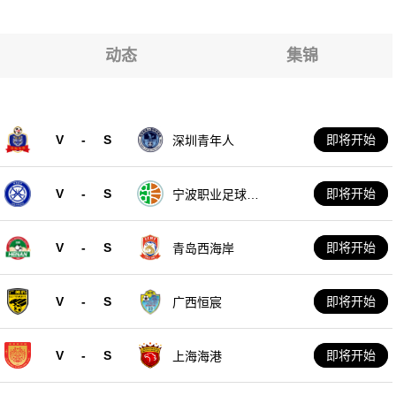
动态
集锦
V
-
S
即将开始
深圳青年人
V
-
S
即将开始
宁波职业足球俱
乐部
V
-
S
即将开始
青岛西海岸
V
-
S
即将开始
广西恒宸
V
-
S
即将开始
上海海港