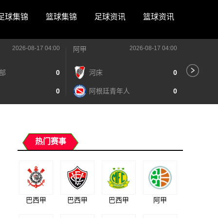
足球集锦
篮球集锦
足球资讯
篮球资讯
2026-08-17 04:00
2026-08-17 04:00
阿甲
阿甲
部
0
河床
0
阿
0
阿根廷青年人
0
泰
热门赛事
巴西甲
巴西甲
巴西甲
阿甲