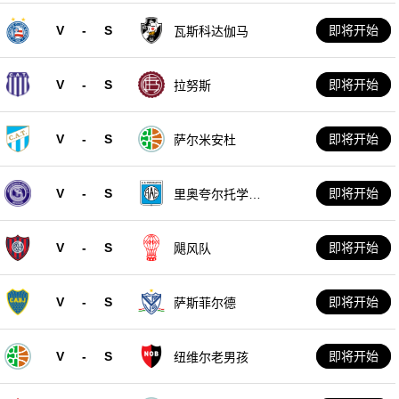
V
-
S
即将开始
瓦斯科达伽马
V
-
S
即将开始
拉努斯
V
-
S
即将开始
萨尔米安杜
V
-
S
即将开始
里奥夸尔托学生
队
V
-
S
即将开始
飓风队
V
-
S
即将开始
萨斯菲尔德
V
-
S
即将开始
纽维尔老男孩