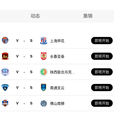
动态
集锦
V
-
S
即将开始
上海申花
V
-
S
即将开始
长春亚泰
V
-
S
即将开始
陕西联合月亮泊
队
V
-
S
即将开始
南通支云
V
-
S
即将开始
佛山南狮