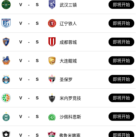
V
-
S
即将开始
武汉三镇
V
-
S
即将开始
辽宁铁人
V
-
S
即将开始
成都蓉城
V
-
S
即将开始
大连鲲城
V
-
S
即将开始
圣保罗
V
-
S
即将开始
米内罗竞技
V
-
S
即将开始
沙佩科恩斯
V
-
S
即将开始
弗鲁米嫩塞