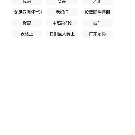
成语
奖品
乙组
女足亚洲杯半决赛
老妈门
投篮脚滑摔倒
穆雷
中超第3轮
豪门
表格上
在扣篮大赛上
广东足协