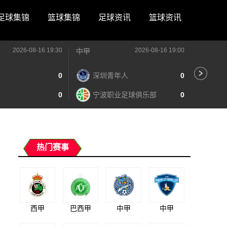
足球集锦
篮球集锦
足球资讯
篮球资讯
2026-08-16 19:30
2026-08-16 19:00
中甲
中甲
0
深圳青年人
0
苏
0
宁波职业足球俱乐部
0
南
热门赛事
西甲
巴西甲
中甲
中甲