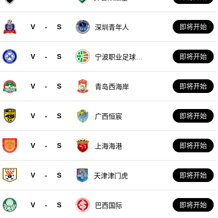
V
-
S
即将开始
深圳青年人
V
-
S
即将开始
宁波职业足球俱
乐部
V
-
S
即将开始
青岛西海岸
V
-
S
即将开始
广西恒宸
V
-
S
即将开始
上海海港
V
-
S
即将开始
天津津门虎
V
-
S
即将开始
巴西国际