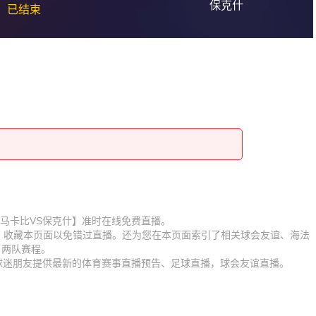
保克什
已结束
赛【海法马卡比VS保克什】准时在线免费直播。
D】收藏本页面以免错过直播。还为您在本页面索引了相关球会友谊、海法
、两队赛程。
为球迷朋友提供最新的体育赛事直播预告、足球直播，球会友谊直播。